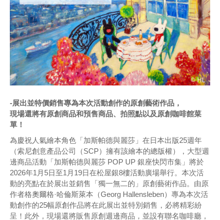
-展出並特價銷售專為本次活動創作的原創藝術作品，
現場還將有原創商品和預售商品、拍照點以及原創咖啡館菜
單！
為慶祝人氣繪本角色「加斯帕德與麗莎」在日本出版25週年
（索尼創意產品公司（SCP）擁有該繪本的總版權），大型週
邊商品活動「加斯帕德與麗莎 POP UP 銀座快閃市集」將於
2026年1月5日至1月19日在松屋銀8樓活動廣場舉行。本次活
動的亮點在於展出並銷售「獨一無二的」原創藝術作品。由原
作者格奧爾格·哈倫斯萊本（Georg Hallensleben）專為本次活
動創作的25幅原創作品將在此展出並特別銷售，必將精彩紛
呈！此外，現場還將販售原創週邊商品，並設有聯名咖啡廳，