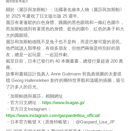
咖啡館新奇圖片
關於《麗莎與加斯帕》：法國著名繪本人物《麗莎與加斯帕》
於 2025 年慶祝了日文版出版 25 週年。
麗莎有著蓬鬆的白色身體、圓圓的黑色眼睛和一條紅色圍巾，
而加斯帕德則有著黑色的身體、藍色的圍巾、紅色的鼻子和大
大的圓眼睛。
麗莎和加斯帕德既不是兔子也不是狗，而是巴黎可愛的居民。
他們就讀人類學校，有很多朋友，但他們兩個是特別好的朋
友，總是一起玩耍、一起惡作劇。
截至目前，日本已發行約 40 本圖畫書，總發行量超過 200 萬
冊。
故事和書籍設計負責人 Anne Guttmann 和負責插圖的夫妻搭
檔 Georg Hallensleben 創作的獨特世界觀和溫暖的插圖，吸引
了許多人的目光。
「加斯帕德與麗莎」相關網址
・官方日文網址：
https://www.lisagas.jp/
・官方日文Instagram：
https://www.instagram.com/gaspardetlisa_official/
・日本官方帳號 X（原推特帳號）：@Gaspard_Lisa_JP