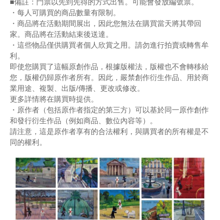
■備註：門票以先到先得的方式出售。可能會發放編號票。
・每人可購買的商品數量有限制。
・商品將在活動期間展出，因此您無法在購買當天將其帶回
家。商品將在活動結束後送達。
・這些物品僅供購買者個人欣賞之用。請勿進行拍賣或轉售牟
利。
即使您購買了這幅原創作品，根據版權法，版權也不會轉移給
您，版權仍歸原作者所有。因此，嚴禁創作衍生作品、用於商
業用途、複製、出版/傳播、更改或修改。
更多詳情將在購買時提供。
・原作者（包括原作者指定的第三方）可以基於同一原作創作
和發行衍生作品（例如商品、數位內容等）。
請注意，這是原作者享有的合法權利，與購買者的所有權是不
同的權利。