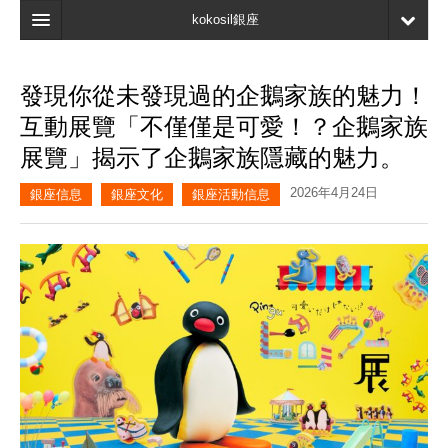
kokosil銀座
主頁
發現你從未發現過的企鵝家族的魅力！
搜索
互動展覽「不僅僅是可愛！？企鵝家族
最新信息
展覽」揭示了企鵝家族隱藏的魅力。
口碑
2026年4月24日
銀座信息
銀座文化
銀座活動信息
我的頁面
書簽