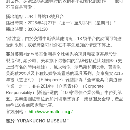
的世界。探索企鵝家族獨特的表情和不斷變化的動作——他可
不僅僅是可愛！
播出地點：JR上野站13號月台
播出時間：2026年4月27日（週一）至5月3日（星期日）*
播出時間：8:00-21:30
*請注意，由於交通中斷或其他情況，13 號平台的訪問可能會
受到限制，或者廣播可能會在不事先通知的情況下停止。
關於美泰
<br />美泰集團是全球領先的玩具和家庭產品設計、
製造和行銷公司。美泰旗下最暢銷的品牌包括芭比娃娃®（史
上最有名的時尚娃娃）、風火輪®、湯瑪斯和朋友®、費雪®、
美高積木®以及各種以娛樂為靈感的玩具系列。美泰兒於2015
年被《道德村》（Ethisphere）雜誌評為「全球最具商業道德
企業」之一，並在2014年《企業責任》（Corporate
Responsibility）雜誌評選的「100家最佳企業公民」中位列第
五。美泰集團總部位於加州埃爾塞貢多，業務遍及全球，產品
銷往150多個國家和地區。
官方網站：
http://www.mattel.co.jp/
關於“YURAKUCHO MUSEUM”