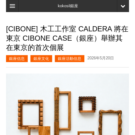
kokosil銀座
主頁
[CIBONE] 木工工作室 CALDERA 將在
搜索
東京 CIBONE CASE（銀座）舉辦其
最新信息
在東京的首次個展
口碑
2026年5月20日
銀座信息
銀座文化
銀座活動信息
我的頁面
書簽