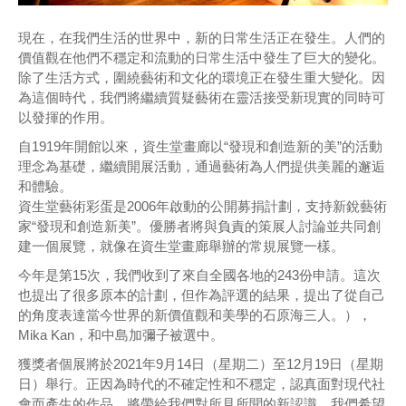
現在，在我們生活的世界中，新的日常生活正在發生。人們的
價值觀在他們不穩定和流動的日常生活中發生了巨大的變化。
除了生活方式，圍繞藝術和文化的環境正在發生重大變化。因
為這個時代，我們將繼續質疑藝術在靈活接受新現實的同時可
以發揮的作用。
自1919年開館以來，資生堂畫廊以“發現和創造新的美”的活動
理念為基礎，繼續開展活動，通過藝術為人們提供美麗的邂逅
和體驗。
資生堂藝術彩蛋是2006年啟動的公開募捐計劃，支持新銳藝術
家“發現和創造新美”。優勝者將與負責的策展人討論並共同創
建一個展覽，就像在資生堂畫廊舉辦的常規展覽一樣。
今年是第15次，我們收到了來自全國各地的243份申請。這次
也提出了很多原本的計劃，但作為評選的結果，提出了從自己
的角度表達當今世界的新價值觀和美學的石原海三人。），
Mika Kan，和中島加彌子被選中。
獲獎者個展將於2021年9月14日（星期二）至12月19日（星期
日）舉行。正因為時代的不確定性和不穩定，認真面對現代社
會而產生的作品，將帶給我們對所見所聞的新認識。我們希望