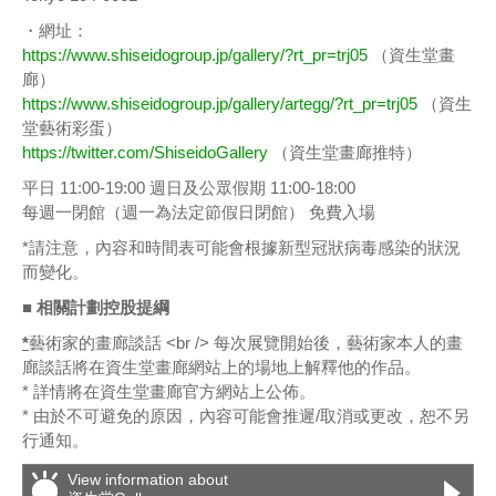
・網址：
https://www.shiseidogroup.jp/gallery/?rt_pr=trj05
（資生堂畫
廊）
https://www.shiseidogroup.jp/gallery/artegg/?rt_pr=trj05
（資生
堂藝術彩蛋）
https://twitter.com/ShiseidoGallery
（資生堂畫廊推特）
平日 11:00-19:00 週日及公眾假期 11:00-18:00
每週一閉館（週一為法定節假日閉館） 免費入場
*請注意，內容和時間表可能會根據新型冠狀病毒感染的狀況
而變化。
■ 相關計劃控股提綱
*
藝術家的畫廊談話 <br /> 每次展覽開始後，藝術家本人的畫
廊談話將在資生堂畫廊網站上的場地上解釋他的作品。
* 詳情將在資生堂畫廊官方網站上公佈。
* 由於不可避免的原因，內容可能會推遲/取消或更改，恕不另
行通知。
View information about