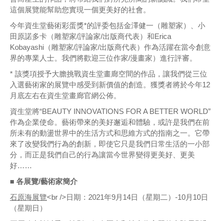
這個展覽能幫助您實現一個更美好的社會。
今年資生堂藝術彩蛋獎*的評委包括金澤健一（雕塑家）、小
田原諾多卡（雕塑家/評論家/出版商代表）和Erica
Kobayashi（雕塑家/評論家/出版商代表）作為活躍在當今創意
界的專業人士。我們將歡迎三位作家/漫畫家）進行評審。
* 該獎項授予大膽挑戰資生堂畫廊空間的作品，讓我們從三位
入選藝術家的展覽中感受到新價值的創造。獲獎者將於今年12
月底左右在資生堂畫廊官網公佈。
資生堂將“BEAUTY INNOVATIONS FOR A BETTER WORLD”
作為企業使命。藝術帶來的美好邂逅和體驗，或許是我們在前
所未有的動盪世界中的生活方式和思維方式的指南之一。它帶
來了改變我們行為的創新，即使它只是我們日常生活的一小部
分，而正是我們自己的行為讓當今世界變得更美好、更美
好……
■ 各展覽/藝術家簡介
石原海展覽
<br />日期：2021年9月14日（星期二）-10月10日
（星期日）