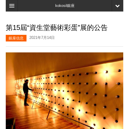
kokosil銀座
主頁
第15屆“資生堂藝術彩蛋”展的公告
搜索
2021年7月14日
銀座信息
最新信息
口碑
我的頁面
書簽