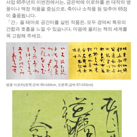
서업 65주년의 이번전에서는, 금은박에 이로하를 쓴 대작의 병
풍이나 액장 작품을 중심으로, 축이나 소작품 등 맞추어 65점
이 출품됩니다.
「간」을 테마로 공간미를 살린 작품은, 모두 경덕씨 특유의
간합과 호흡을 느낄 수 있습니다. 마음에 울리는 책의 세계를
꼭 고람해 주세요.
병풍 이로하(왼쪽:은박 95×164cm, 오른쪽:금박 97×163cm)