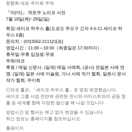
항향회 대표·주카회 주재
「마(마)」 게토쿠 노리코 서전
7월 18일(목)~28일(일)
회장:세이코 하우스 홀(도쿄도 주오구 긴자 4-5-11 세이코 하
우스 6층)
문의처：(03)3562-2111(대표)
영업시간：11:00～19:00（최종일은 17:00까지）
휴무일:무휴 입장료:무료
주최/와코
후원 / 매일 신문사, (일재) 매일 서예회, (공사) 전일본 서예 연
맹, (일재) 일본 서예 미술원, 가나 서예 작가 협회, 일본시 문서
작가 협회, 주카회
◎와코 홀은, 「세이코 하우스 홀」로 명칭 변경했습니다.
세이코 그룹 사업 전반에 관련된 전시와 아티스트와의 공동 창
출 등 세계를 향해 다양한 발신을 해 나갈 것입니다.
영업시간 및 행사는 예고 없이 변경될 수 있습니다.
최신 정보는 홈페이지를 참조하십시오.
홈페이지