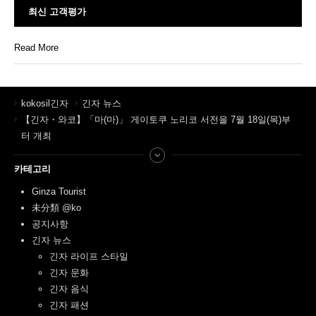
최신 고객평가
Read More
kokosil긴자
긴자 뉴스
【긴자・와코】「마(마)」 게이토쿠 노리코 서전을 7월 18일(목)부
터 개최
카테고리
Ginza Tourist
未分類 @ko
공지사항
긴자 뉴스
긴자 라이프 스타일
긴자 문화
긴자 음식
긴자 패션