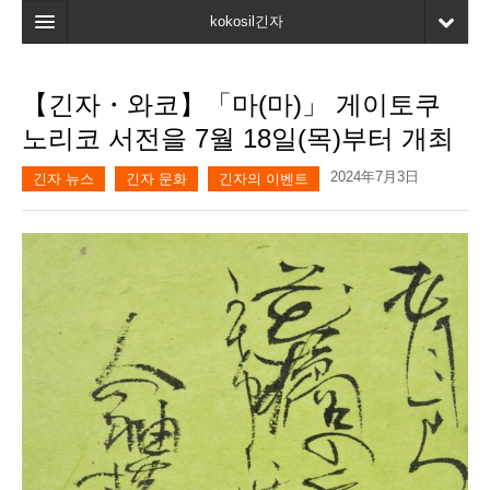
kokosil긴자
홈
【긴자・와코】「마(마)」 게이토쿠
검색
노리코 서전을 7월 18일(목)부터 개최
최신정보
2024年7月3日
긴자 뉴스
긴자 문화
긴자의 이벤트
고객평가
마이페이지
즐겨찾기