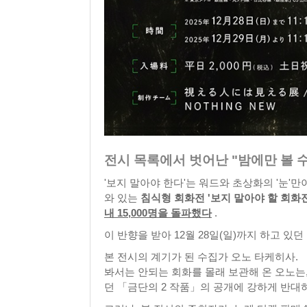
전시 목록에서 벗어난 "밤에만 볼 
'보지 말아야 한다'는 워드와 초상화의 '눈
와 있는
침식형 회화전 '보지 말아야 할 회화전
내 15,000명을 돌파했다
.
이 반향을 받아 12월 28일(일)까지 하고 있던
본 전시의 계기가 된 수집가 오노 타케히사.
봐서는 안되는 회화를 몰래 보관해 온 오노는
던 「금단의 2 작품」의 공개에 강하게 반대