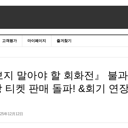
고객평가
마이페이지
즐겨찾기
보지 말아야 할 회화전』 불과
0장 티켓 판매 돌파! &회기 연
025年12月12日