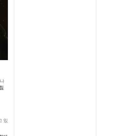
 나
침
 있