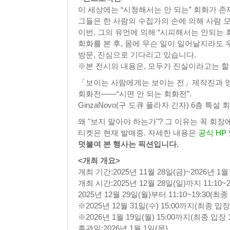
이 세상에는 “시청해서는 안 되는” 회화가 존
그들은 한 사람의 수집가의 손에 의해 사람 
이번, 그의 유언에 의해 “시피해서는 안되는 
회화를 본 후, 몸에 무슨 일이 일어날지라도
방문, 진심으로 기다리고 있습니다.
※본 전시의 내용은, 모두가 진실이라고는 할
「보이는 사람에게는 보이는 전」제작진과 영화 
회화전——“시면 안 되는 회화전”.
GinzaNovo(구 도큐 플라자 긴자) 6층 특설 회
왜 "보지 말아야 하는가"? 그 이유는 꼭 회장
티켓은 현재 발매중. 자세한 내용은
공식 HP
덧붙여 본 행사는 픽션입니다.
<개최 개요>
개최 기간:2025년 11월 28일(금)~2026년 1월
개최 시간:2025년 12월 28일(일)까지 11:10~20
2025년 12월 29일(월)부터 11:10~19:30(최종 
※2025년 12월 31일(수) 15:00까지(최종 입장 
※2026년 1월 19일(월) 15:00까지(최종 입장 1
휴관일:2026년 1월 1일(목)