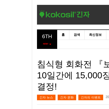
홈
검색
최신정보
6TH
NEW!
침식형 회화전 『
10일간에 15,00
결정!
2
긴자 뉴스
긴자 문화
긴자의 이벤트