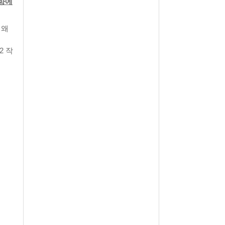
향에
 왜
2 작