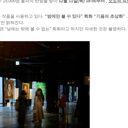
 15,000명 돌파의 반향을 받아
12월 11일(목) 18:00부터
,
오노의 의
한 작품을 사용하고 있다.
“밤에만 볼 수 있다” 회화 “기욤의 초상화”
.
서만 밝혀진다.
곳은 “낮에는 밖에 볼 수 없는” 회화라고 하지만 자세한 것은 불명하다. 
.