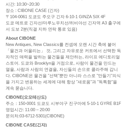
시간: 10:30~20:30
장소 : CIBONE CASE (긴자)
〒104-0061 도쿄도 주오구 긴자 6-10-1 GINZA SIX 4F
도쿄 메트로 긴자선/마루노우치선/히비야선 긴자역 A3 출구에
서 도보 2분(직결 지하 연락 통로 있음)
About CIBONE
New Antiques, New Classics를 컨셉에 오랜 시간 축에 붙어
「물건과 어울리는」 것, 그리고 자유로운 커트에서 선택한 독
자적인 매력을 발하는 물건들을 제안하는, 라이프 에디토리얼
스토어. 도쿄와 Brooklyn을 거점으로, 사람이 물건을 만드는
열을, 사람과 사람의 연결을, 자신들의 손으로 콜라주해 갑니
다. CIBONE은 물건을 "선택"뿐만 아니라 스스로 "만들기"의식
을 가지고 변용하는 세계에 대해 항상 "새로움"과 "독특함"을
계속 묻습니다.
CIBONE(오모테산도)
주소：150-0001 도쿄도 시부야구 진구마에 5-10-1 GYRE B1F
영업시간: 11:00 – 20:00
문의처:03-6712-5301(CIBONE)
CIBONE CASE(긴자)