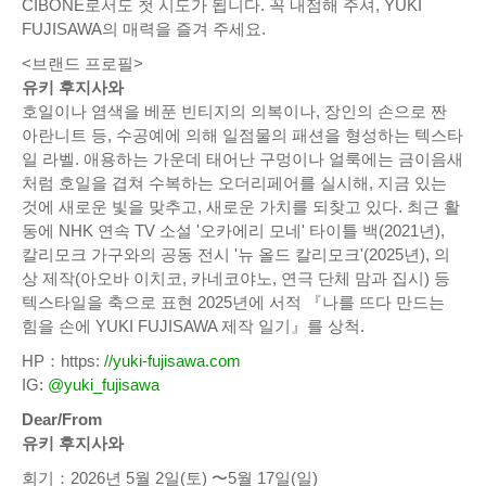
CIBONE로서도 첫 시도가 됩니다. 꼭 내점해 주셔, YUKI
FUJISAWA의 매력을 즐겨 주세요.
<브랜드 프로필>
유키 후지사와
호일이나 염색을 베푼 빈티지의 의복이나, 장인의 손으로 짠
아란니트 등, 수공예에 의해 일점물의 패션을 형성하는 텍스타
일 라벨. 애용하는 가운데 태어난 구멍이나 얼룩에는 금이음새
처럼 호일을 겹쳐 수복하는 오더리페어를 실시해, 지금 있는
것에 새로운 빛을 맞추고, 새로운 가치를 되찾고 있다. 최근 활
동에 NHK 연속 TV 소설 '오카에리 모네' 타이틀 백(2021년),
칼리모크 가구와의 공동 전시 '뉴 올드 칼리모크'(2025년), 의
상 제작(아오바 이치코, 카네코야노, 연극 단체 맘과 집시) 등
텍스타일을 축으로 표현 2025년에 서적 『나를 뜨다 만드는
힘을 손에 YUKI FUJISAWA 제작 일기』를 상척.
HP：https:
//yuki-fujisawa.com
IG:
@yuki_fujisawa
Dear/From
유키 후지사와
회기：2026년 5월 2일(토) 〜5월 17일(일)