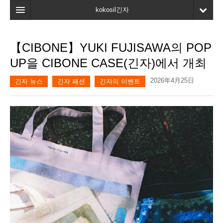
kokosil긴자
홈
【CIBONE】YUKI FUJISAWA의 POP
검색
UP을 CIBONE CASE(긴자)에서 개최
최신정보
2026年4月25日
긴자 뉴스
긴자 패션
긴자의 이벤트
고객평가
마이페이지
즐겨찾기