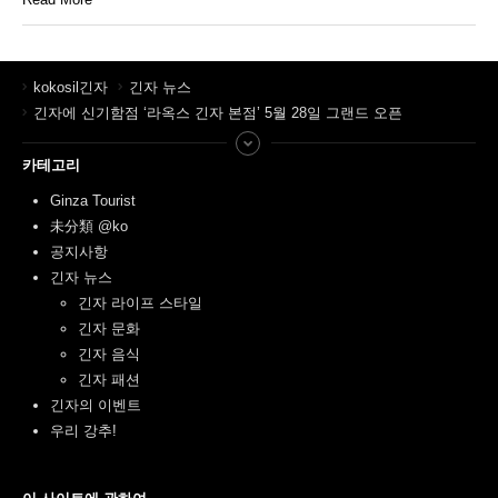
kokosil긴자
긴자 뉴스
긴자에 신기함점 ‘라옥스 긴자 본점’ 5월 28일 그랜드 오픈
카테고리
Ginza Tourist
未分類 @ko
공지사항
긴자 뉴스
긴자 라이프 스타일
긴자 문화
긴자 음식
긴자 패션
긴자의 이벤트
우리 강추!