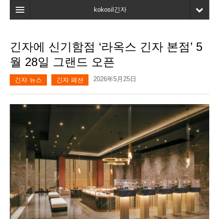
kokosil긴자
홈
긴자에 신기함점 ‘라옥스 긴자 본점’ 5
검색
월 28일 그랜드 오픈
최신정보
2026年5月25日
긴자 뉴스
긴자 패션
고객평가
마이페이지
즐겨찾기