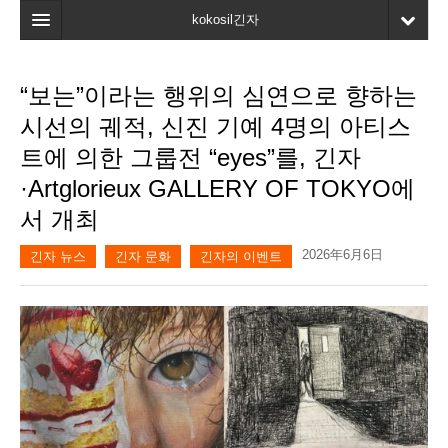
kokosil긴자
홈
“보는”이라는 행위의 심연으로 향하는
검색
시선의 궤적, 신진 기예 4명의 아티스
최신정보
트에 의한 그룹전 “eyes”를, 긴자
·Artglorieux GALLERY OF TOKYO에
고객평가
서 개최
마이페이지
2026年6月6日
긴자 뉴스
긴자 문화
긴자의 이벤트
즐겨찾기