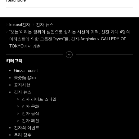
Read More
kokosil긴자
긴자 뉴스
“보는”이라는 행위의 심연으로 향하는 시선의 궤적, 신진 기예 4명의
아티스트에 의한 그룹전 “eyes”를, 긴자·Artglorieux GALLERY OF
TOKYO에서 개최
카테고리
Ginza Tourist
未分類 @ko
공지사항
긴자 뉴스
긴자 라이프 스타일
긴자 문화
긴자 음식
긴자 패션
긴자의 이벤트
우리 강추!