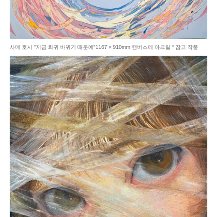
사메 호시 "지금 희귀 바뀌기 때문에"1167 × 910mm 캔버스에 아크릴 * 참고 작품