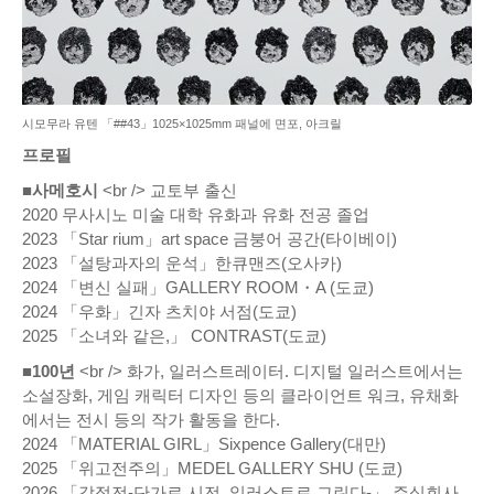
시모무라 유텐 「##43」1025×1025mm 패널에 면포, 아크릴
프로필
■사메호시
<br /> 교토부 출신
2020 무사시노 미술 대학 유화과 유화 전공 졸업
2023 「Star rium」art space 금붕어 공간(타이베이)
2023 「설탕과자의 운석」한큐맨즈(오사카)
2024 「변신 실패」GALLERY ROOM・A (도쿄)
2024 「우화」긴자 츠치야 서점(도쿄)
2025 「소녀와 같은,」 CONTRAST(도쿄)
■100년
<br /> 화가, 일러스트레이터. 디지털 일러스트에서는
소설장화, 게임 캐릭터 디자인 등의 클라이언트 워크, 유채화
에서는 전시 등의 작가 활동을 한다.
2024 「MATERIAL GIRL」Sixpence Gallery(대만)
2025 「위고전주의」MEDEL GALLERY SHU (도쿄)
2026 「감정전-단가로 시전, 일러스트로 그린다-」 주식회사