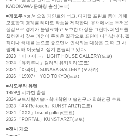
KADOKAWA·문화청 출전(도쿄)
■게코루
<br /> 오일 페인트와 석고, 디지털 프린트 등에 의해
모호함과 경계를 테마로 작품을 제작한다. 유채에서는 두꺼운
질감으로 경계가 불명료하고 모호한 대상을 그린다. 페인트를
칠하면서 찾는 과정이 두꺼운 질감으로 표면에 나타납니다. 필
적이나 색채를 눈으로 쫓으면서 인식되는 대상은 그 때 그 사
람에 의해 어긋남이 생겨 흔들리고 있다.
2023 「이 아이다」 LIGHT HOUSE GALLERY(도쿄)
2024 「유키쿠니」갤러리 유키히라(도쿄)
2024 「아와이」SUNABA GALLERY (오사카)
2026 「199X¹⁵」YOD TOKYO(도쿄)
■시모무라 유텐
1999년 시가현 출생
2024 교토시립예술대학대학원 미술연구과 회화전공 수료
2023 「# ¥ Re-touch」KUNST ARZT(교토)
2024 「XXX」biscuit gallery(도쿄)
2025 「PORTAL」KUNST ARZT(교토)
■전시 개요
”eyes”