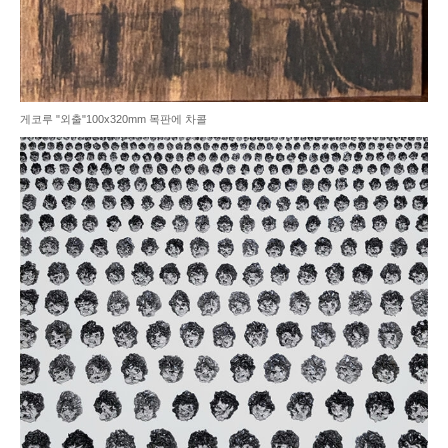
게코루 "외출"100x320mm 목판에 차콜