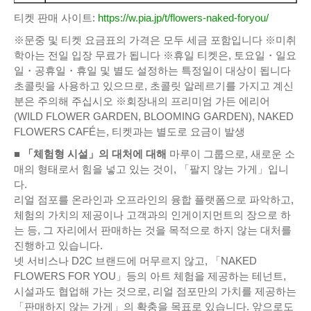
티켓 판매 사이트:
https://w.pia.jp/t/flowers-naked-foryou/
※문중 및 티켓 요금표의 가격은 모두 세금 포함입니다 ※미취
학아는 전일 입장 무료가 됩니다 ※휴일 티켓은, 토요일・일요
일・공휴일・휴일 및 별도 설정하는 특정일이 대상이 됩니다
초콜릿을 사용하고 있으므로, 초콜릿 알레르기를 가지고 계신
분은 주의해 주십시오 ※회장내의 프리미엄 가든 에리어
(WILD FLOWER GARDEN, BLOOMING GARDEN), NAKED
FLOWERS CAFÉ는, 티켓과는 별도로 요금이 발생
■ 「체험형 시설」의 대처에 대해
마루이 그룹으로, 새로운 소
매의 형태로서 힘을 넣고 있는 것이, 「팔지 않는 가게」입니
다.
리얼 점포를 온라인과 오프라인의 융합 플랫폼으로 파악하고,
체험의 가치의 제공이나 고객과의 인게이지먼트의 장으로 하
는 등, 그 자리에서 판매하는 것을 목적으로 하지 않는 대처를
진행하고 있습니다.
넷 서비스나 D2C 브랜드에 머무르지 않고, 「NAKED
FLOWERS FOR YOU」등의 아트 체험을 제공하는 테넌트,
시설과도 협업해 가는 것으로, 리얼 점포만의 가치를 제공하는
「판매하지 않는 가게」의 확충을 목표로 있습니다. 앞으로도