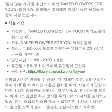
'팔지 않는 가게'를 추진하기 위해 'NAKED FLOWERS FOR
YOU'와 함께 리얼 점포에서 고객에게 가치가 높은 체험을 제
공해 나갈 것입니다.
■ 시설 개요
시설명：『NAKED FLOWERS FOR YOU(네이키드 플라
워즈 포 유)』
주최: NAKED FLOWERS FOR YOU 제작위원회
장소：〒100-0006 도쿄도 지요다구 유라쿠초 2가 7-1 유
라쿠초 마루이 8F
영업시간：11:00～20:30（예정）
휴관일：유라쿠초 마루이의 휴관일에 준한다
공식 HP :
https://flowers.naked.works/foryou/
※영업 시간은 변경될 수 있습니다. 자세한 것은, 유라쿠초 마
루이의 HP를 봐 주세요 ※혼잡 완화를 위해, 시설에의 입장 제
한이나 입장 정리권을 배포하는 경우가 있습니다 ※신형 코로
나 바이러스 감염증 확대 방지를 위해 이하의 대처를 실시하고
있습니다・스탭의 마스크 착용 ・입점전이나 시음 ・시식전
의 알코올 소독의 실시 ・충분한 소셜 디스턴스의 확보