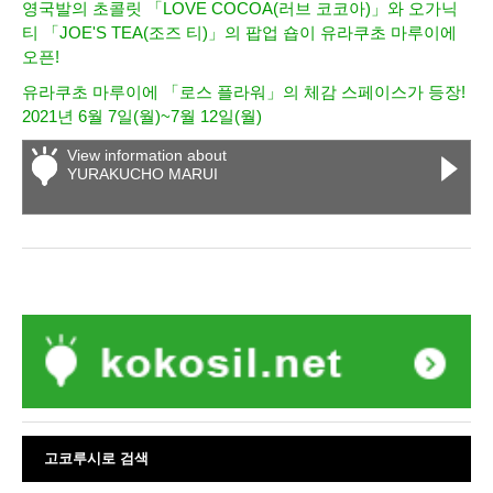
영국발의 초콜릿 「LOVE COCOA(러브 코코아)」와 오가닉
티 「JOE'S TEA(조즈 티)」의 팝업 숍이 유라쿠초 마루이에
오픈!
유라쿠초 마루이에 「로스 플라워」의 체감 스페이스가 등장!
2021년 6월 7일(월)~7월 12일(월)
View information about
YURAKUCHO MARUI
고코루시로 검색