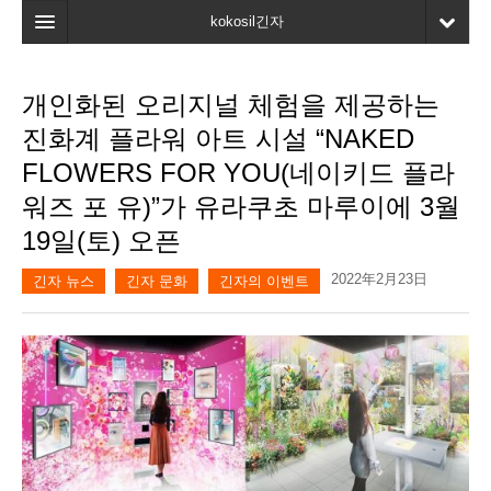
kokosil긴자
홈
개인화된 오리지널 체험을 제공하는
검색
진화계 플라워 아트 시설 “NAKED
최신정보
FLOWERS FOR YOU(네이키드 플라
워즈 포 유)”가 유라쿠초 마루이에 3월
고객평가
19일(토) 오픈
마이페이지
2022年2月23日
긴자 뉴스
긴자 문화
긴자의 이벤트
즐겨찾기