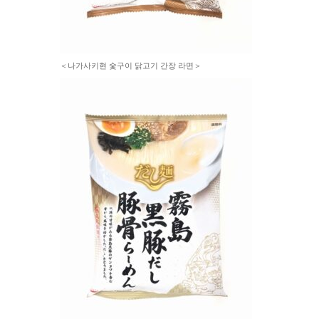
＜나가사키현 숯구이 닭고기 간장 라면＞