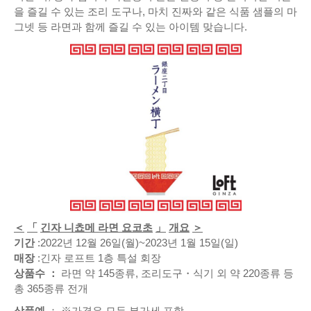
을 즐길 수 있는 조리 도구나, 마치 진짜와 같은 식품 샘플의 마
그넷 등 라면과 함께 즐길 수 있는 아이템 맞습니다.
＜
「
긴자 니쵸메 라면 요코초
」
개요
＞
기간
:2022년 12월 26일(월)~2023년 1월 15일(일)
매장
:긴자 로프트 1층 특설 회장
상품수
：
라면 약 145종류, 조리도구・식기 외 약 220종류 등
총 365종류 전개
상품예
： ※가격은 모두 부가세 포함