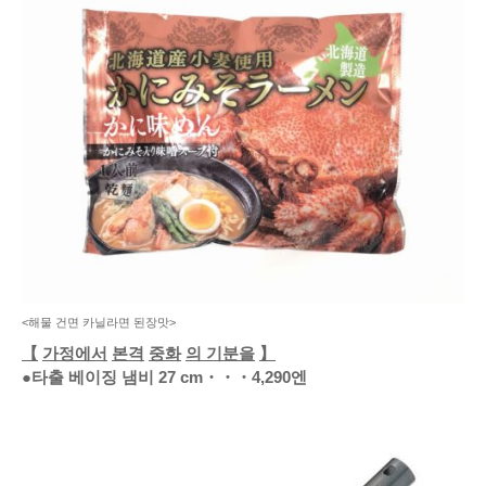
<해물 건면 카닐라면 된장맛>
【
가정에서
본격
중화
의 기분을
】
●타출 베이징 냄비
27 cm
・・・
4,290엔