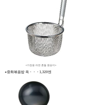
<가정용 라면 흔들 원숭이>
●중화볶음밥 옥
・・・
1,320엔