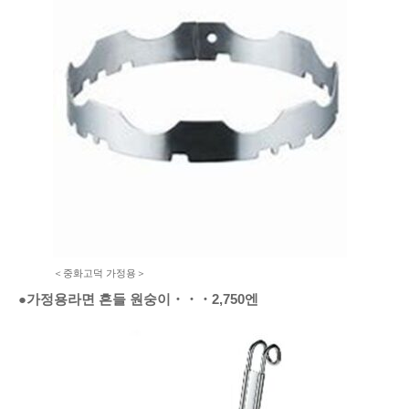
＜중화고덕 가정용＞
●가정용라면 흔들 원숭이
・・・
2,750엔