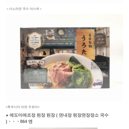
＜사노라면 국수 야스케＞
<후쿠시마 라면 우로타>
●
에도마에조장 된장 된장
(
면내장 된장면장장소 국수
)
・・・
864
엔