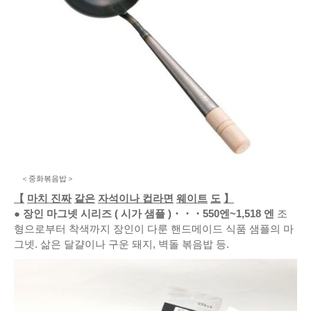
＜중화볶음밥＞
【
마치 진짜
같은
자석이나 컵라면
웨이트
도
】
●
장인 마그넷 시리즈
(
시가 샘플
)
・・・
550엔~1,518
엔
조
형으로부터 착색까지 장인이 다룬 핸드메이드 식품 샘플의 마
그넷. 삶은 달걀이나 구운 돼지, 벽돌 볶음밥 등.