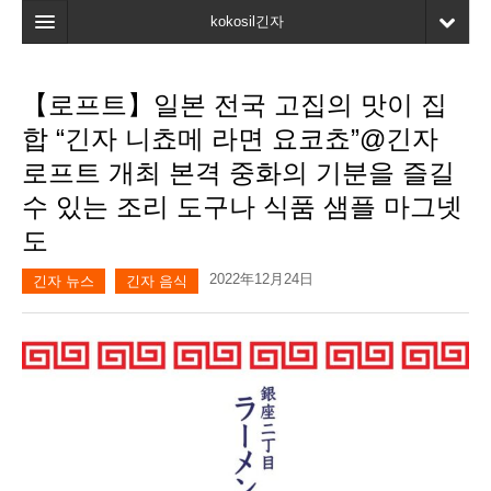
kokosil긴자
홈
【로프트】일본 전국 고집의 맛이 집
검색
합 “긴자 니쵸메 라면 요코쵸”@긴자
최신정보
로프트 개최 본격 중화의 기분을 즐길
수 있는 조리 도구나 식품 샘플 마그넷
고객평가
도
마이페이지
2022年12月24日
긴자 뉴스
긴자 음식
즐겨찾기