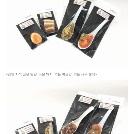
<장인 자석 삶은 달걀, 구운 돼지, 벽돌 볶음밥, 벽돌 새우 칠레>