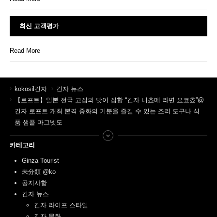
최신 고객평가
Read More
kokosil긴자
긴자 뉴스
【로프트】일본 전국 고집의 맛이 집합 “긴자 니쵸메 라면 요코쵸”@
긴자 로프트 개최 본격 중화의 기분을 즐길 수 있는 조리 도구나 식
품 샘플 마그넷도
카테고리
Ginza Tourist
未分類 @ko
공지사항
긴자 뉴스
긴자 라이프 스타일
긴자 문화