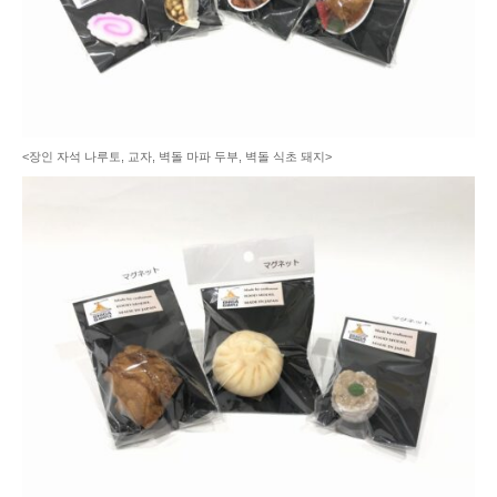
<장인 자석 나루토, 교자, 벽돌 마파 두부, 벽돌 식초 돼지>