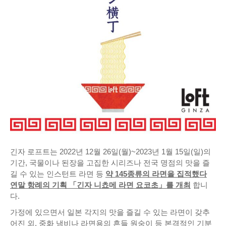
긴자 로프트는 2022년 12월 26일(월)~2023년 1월 15일(일)의
기간, 국물이나 된장을 고집한 시리즈나 전국 명점의 맛을 즐
길 수 있는 인스턴트 라면 등
약 145종류의 라면을 집적했다
연말 항례의 기획 「긴자 니쵸메 라면 요코초」를 개최
합니
다.
가정에 있으면서 일본 각지의 맛을 즐길 수 있는 라면이 갖추
어진 외, 중화 냄비나 라면용의 흔들 원숭이 등 본격적인 기분