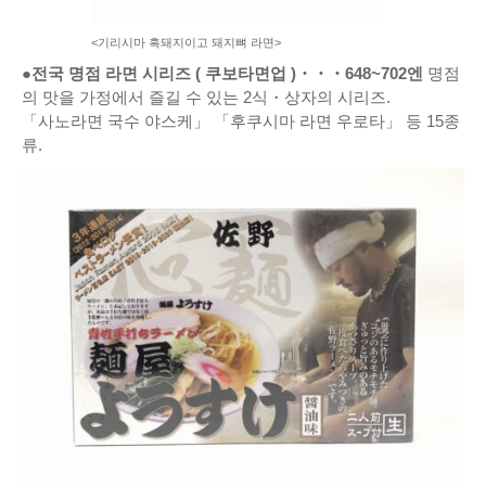
<기리시마 흑돼지이고 돼지뼈 라면>
●전국 명점 라면 시리즈
(
쿠보타면업
)
・・・648~702엔
명점
의 맛을 가정에서 즐길 수 있는 2식・상자의 시리즈.
「사노라면 국수 야스케」 「후쿠시마 라면 우로타」 등 15종
류.