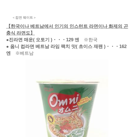
＜컵면 웨이트＞
【한국이나 베트남에서 인기의 인스턴트 라면이나 화제의 곤
충식 라면도】
●진라면 매운(
오토기
)
・・・
129
엔
※한국
● 옴니 컵라면 베트남 라임 팩치 맛(
초이스 재팬
)
・・・162
엔
※베트남