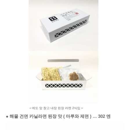
＜에도 앞 창고 내장 된장 라멘 2식입＞
●
해물 건면 카닐라면 된장 맛
(
마루와 제면
)
…
302
엔