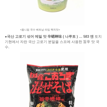
<옴니컵 국수 베트남 라임 팩치맛>
●국산 고로기 섞어 메밀 맛 辛蟋蟀味 (
나루토
)
… 583 엔
토치
기현에서 자란 국산 고로기 분말을 스프에 사용한 旨辛 맛 국
수.