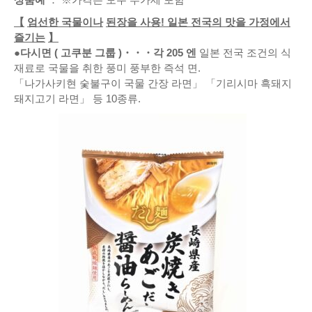
【
엄선한 국물이나
된장을 사용! 일본 전국의 맛을 가정에서
즐기는
】
●다시면
(
고쿠분 그룹
)
・・・
각
205
엔
일본 전국 조건의 식
재료로 국물을 취한 풍미 풍부한 즉석 면.
「나가사키현 숯불구이 국물 간장 라면」 「기리시마 흑돼지
돼지고기 라면」 등 10종류.