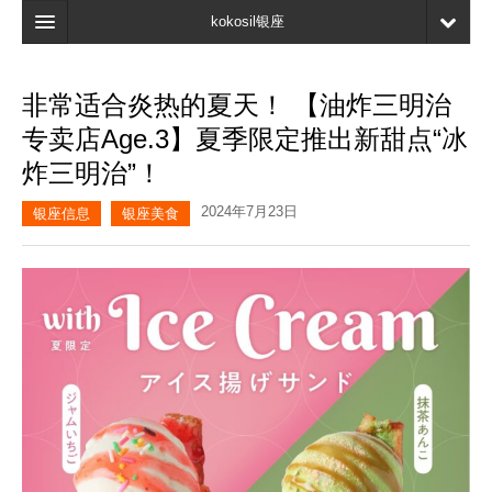
kokosil银座
主页
非常适合炎热的夏天！ 【油炸三明治
搜索
专卖店Age.3】夏季限定推出新甜点“冰
最新信息
炸三明治”！
口碑
2024年7月23日
银座信息
银座美食
我的页面
书签