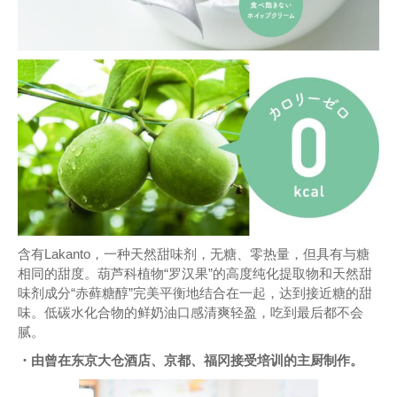
含有Lakanto，一种天然甜味剂，无糖、零热量，但具有与糖
相同的甜度。葫芦科植物“罗汉果”的高度纯化提取物和天然甜
味剂成分“赤藓糖醇”完美平衡地结合在一起，达到接近糖的甜
味。低碳水化合物的鲜奶油口感清爽轻盈，吃到最后都不会
腻。
・由曾在东京大仓酒店、京都、福冈接受培训的主厨制作。