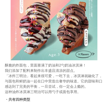
酥脆的炸面包，里面塞满了奶油和2勺奶油冰淇淋！
我们添加了配料来制作出丰盛且清凉的甜点。
「冰炸三明治」看起来很可爱，一吃下去，冰淇淋就融化了，
与面包和鲜奶油一起在口中营造出奢华的味道。它的甜味和口
感达到了完美的平衡，一旦尝试，你一定会上瘾的。
这种油炸冰淇淋三明治可以用勺子或面包享用。
・共有四种类型