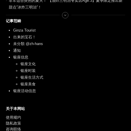
非常适合炎热的夏天！ 【油炸三明治专卖店Age.3】夏季限定推出新
甜点“冰炸三明治”！
记事范畴
Ginza Tourist
出来的宝石！
未分類 @zh-hans
通知
银座信息
银座文化
银座时装
银座生活方式
银座美食
银座活动信息
关于本网站
使用规约
隐私政策
咨询联络