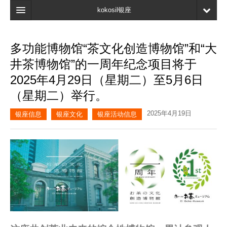
kokosil银座
主页
多功能博物馆“茶文化创造博物馆”和“大
搜索
井茶博物馆”的一周年纪念项目将于
最新信息
2025年4月29日（星期二）至5月6日
（星期二）举行。
口碑
2025年4月19日
我的页面
银座信息
银座文化
银座活动信息
书签