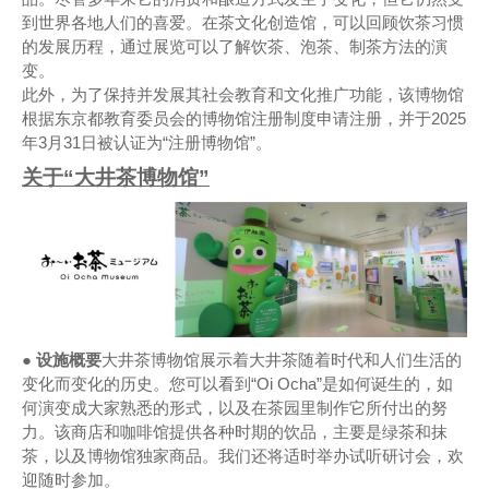
到世界各地人们的喜爱。在茶文化创造馆，可以回顾饮茶习惯
的发展历程，通过展览可以了解饮茶、泡茶、制茶方法的演
变。
此外，为了保持并发展其社会教育和文化推广功能，该博物馆
根据东京都教育委员会的博物馆注册制度申请注册，并于2025
年3月31日被认证为“注册博物馆”。
关于“大井茶博物馆”
● 设施概要
大井茶博物馆展示着大井茶随着时代和人们生活的
变化而变化的历史。您可以看到“Oi Ocha”是如何诞生的，如
何演变成大家熟悉的形式，以及在茶园里制作它所付出的努
力。该商店和咖啡馆提供各种时期的饮品，主要是绿茶和抹
茶，以及博物馆独家商品。我们还将适时举办试听研讨会，欢
迎随时参加。