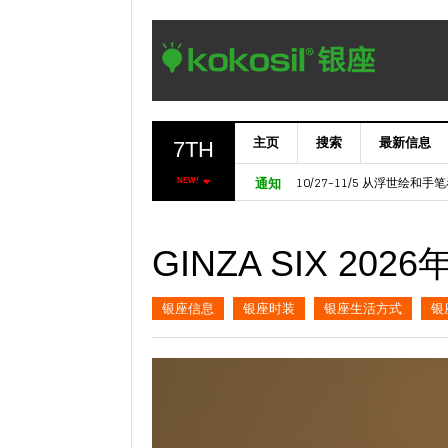
主页
搜索
最新信息
7TH
11/6～ 【欧洲七叶树门】Marron
10/27-11/5 从浮世绘和
NEW!
通知
GINZA SIX 20
银座信息
银座时装
银座生活方式
银