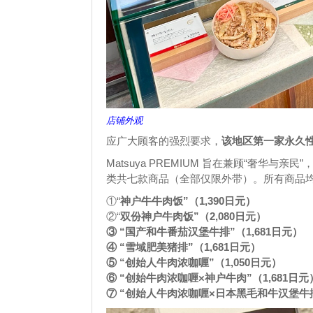
店铺外观
应广大顾客的强烈要求，
该地区第一家永久性百货
Matsuya PREMIUM 旨在兼顾“奢华与亲
类共七款商品（全部仅限外带）。所有商品
①“
神户牛牛肉饭”（1,390日元）
②“
双份神户牛肉饭”（2,080日元）
③ “国产和牛番茄汉堡牛排”（1,681日元）
④ “雪域肥美猪排”（1,681日元）
⑤ “创始人牛肉浓咖喱”（1,050日元）
⑥ “创始牛肉浓咖喱×神户牛肉”（1,681日元
⑦ “创始人牛肉浓咖喱×日本黑毛和牛汉堡牛排”