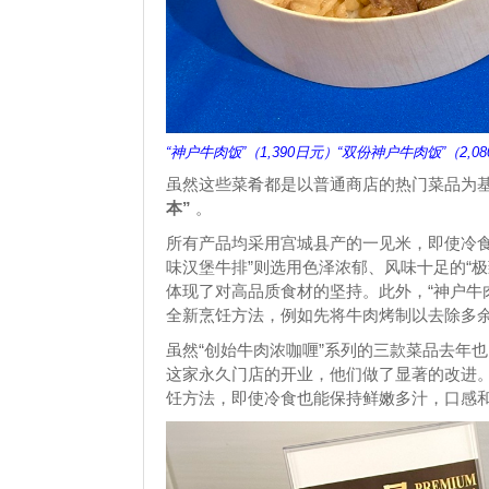
“神户牛肉饭”（1,390日元）“双份神户牛肉饭”（2,0
虽然这些菜肴都是以普通商店的热门菜品为
本”
。
所有产品均采用宫城县产的一见米，即使冷食
味汉堡牛排”则选用色泽浓郁、风味十足的“
体现了对高品质食材的坚持。此外，“神户牛
全新烹饪方法，例如先将牛肉烤制以去除多
虽然“创始牛肉浓咖喱”系列的三款菜品去年也
这家永久门店的开业，他们做了显著的改进。
饪方法，即使冷食也能保持鲜嫩多汁，口感