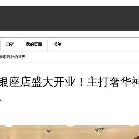
口碑
我的页面
书签
niergate CLASSIC&LUXURY X’mas2015
手笔看歌舞伎的世界
银座店盛大开业！主打奢华
。