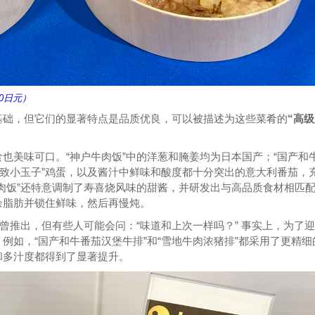
80日元）
基础，但它们的显著特点是品质优良，可以被描述为这些菜肴的
“高
也美味可口。“神户牛肉饭”中的洋葱和腌姜均为日本国产；“国产和
极致小玉子”鸡蛋，以及酱汁中鲜味和酸度都十分突出的意大利番茄，
肉饭”还特意调制了寿喜烧风味的甜酱，并研发出与高品质食材相匹
余脂肪并锁住鲜味，然后再慢炖。
曾推出，但有些人可能会问：“味道和上次一样吗？” 事实上，为了
例如，“国产和牛番茄汉堡牛排”和“雪地牛肉浓猪排”都采用了更精细
和多汁度都得到了显著提升。