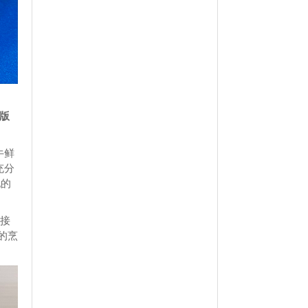
级版
牛鲜
充分
配的
迎接
的烹