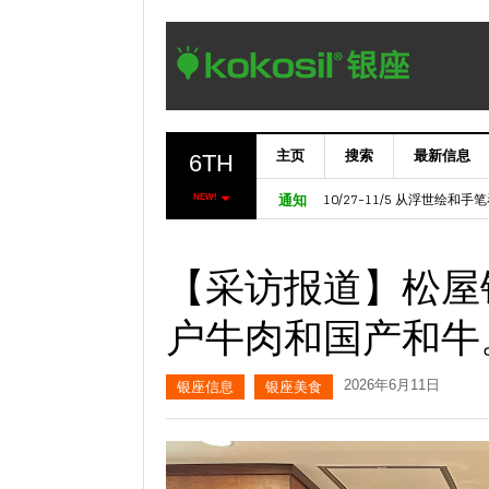
主页
搜索
最新信息
6TH
11/6～ 【欧洲七叶树门】Marron
10/27-11/5 从浮世绘和
NEW!
通知
【采访报道】松屋
户牛肉和国产和牛
2026年6月11日
银座信息
银座美食