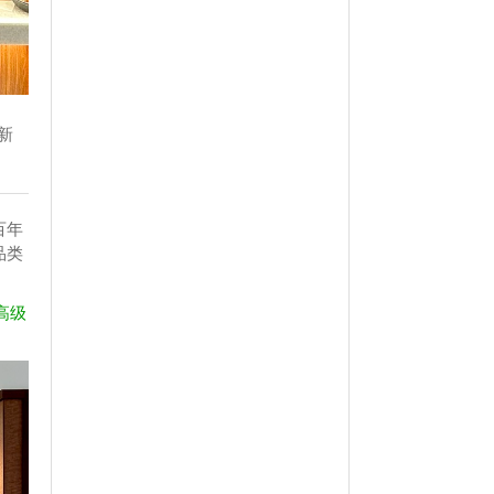
新
百年
品类
高级