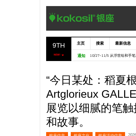
主页
搜索
最新信息
9TH
11/6～ 【欧洲七叶树门】Marron
10/27-11/5 从浮世绘和
NEW!
通知
“今日某处：稻夏
Artglorieux G
展览以细腻的笔触
和故事。
20
银座信息
银座文化
银座活动信息