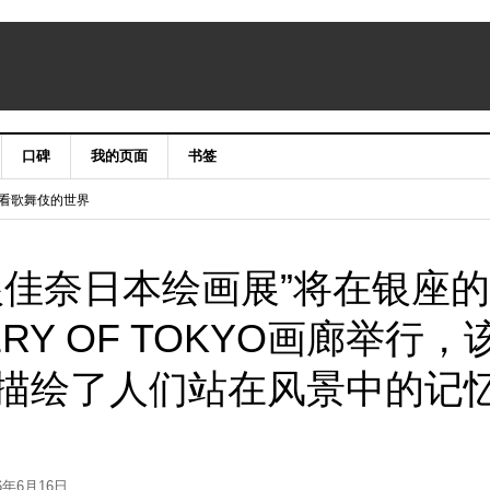
口碑
我的页面
书签
niergate CLASSIC&LUXURY X’mas2015
手笔看歌舞伎的世界
根佳奈日本绘画展”将在银座的
ALLERY OF TOKYO画廊举行，
描绘了人们站在风景中的记
26年6月16日