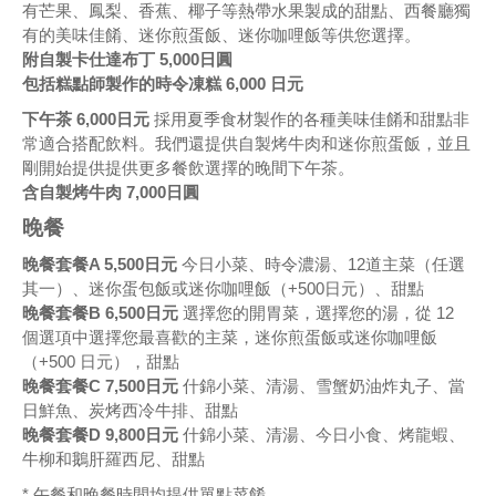
有芒果、鳳梨、香蕉、椰子等熱帶水果製成的甜點、西餐廳獨
有的美味佳餚、迷你煎蛋飯、迷你咖哩飯等供您選擇。
附自製卡仕達布丁 5,000日圓
包括糕點師製作的時令凍糕 6,000 日元
下午茶 6,000日元
採用夏季食材製作的各種美味佳餚和甜點非
常適合搭配飲料。我們還提供自製烤牛肉和迷你煎蛋飯，並且
剛開始提供提供更多餐飲選擇的晚間下午茶。
含自製烤牛肉 7,000日圓
晚餐
晚餐套餐A 5,500日元
今日小菜、時令濃湯、12道主菜（任選
其一）、迷你蛋包飯或迷你咖哩飯（+500日元）、甜點
晚餐套餐B 6,500日元
選擇您的開胃菜，選擇您的湯，從 12
個選項中選擇您最喜歡的主菜，迷你煎蛋飯或迷你咖哩飯
（+500 日元），甜點
晚餐套餐C 7,500日元
什錦小菜、清湯、雪蟹奶油炸丸子、當
日鮮魚、炭烤西冷牛排、甜點
晚餐套餐D 9,800日元
什錦小菜、清湯、今日小食、烤龍蝦、
牛柳和鵝肝羅西尼、甜點
* 午餐和晚餐時間均提供單點菜餚。