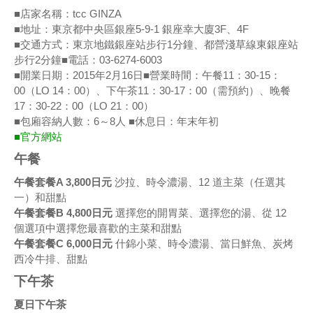
■店家名稱：tcc GINZA
■地址：東京都中央區銀座5-9-1 銀座幸大廈3F、4F
■交通方式：東京地鐵銀座站步行1分鐘、都營淺草線東銀座站
步行2分鐘■電話：03-6274-6003
■開業日期：2015年2月16日■營業時間：午餐11：30-15：
00（LO 14：00）、下午茶11：30-17：00（需預約）、晚餐
17：30-22：00（LO 21：00）
■包廂容納人數：6～8人 ■休息日：年末年初
■官方網站
午餐
午餐套餐A 3,800日元
沙拉、時令濃湯、12 道主菜（任選其
一）和甜點
午餐套餐B 4,800日元
選擇您的開胃菜、選擇您的湯、從 12
個選項中選擇您最喜歡的主菜和甜點
午餐套餐C 6,000日元
什錦小菜、時令濃湯、當日鮮魚、炭烤
西冷牛排、甜點
下午茶
夏日下午茶