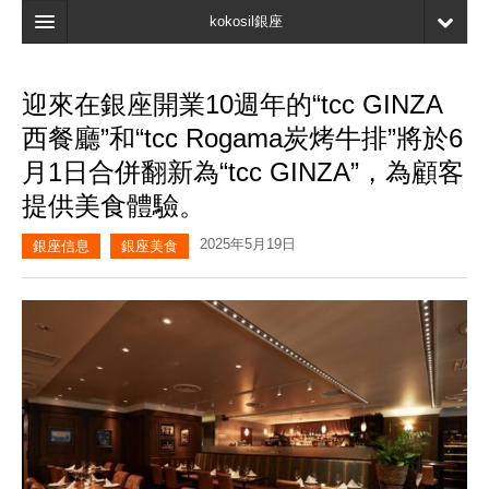
kokosil銀座
主頁
迎來在銀座開業10週年的“tcc GINZA
搜索
西餐廳”和“tcc Rogama炭烤牛排”將於6
最新信息
月1日合併翻新為“tcc GINZA”，為顧客
提供美食體驗。
口碑
2025年5月19日
我的頁面
銀座信息
銀座美食
書簽