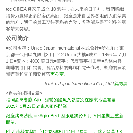
tcc GINZA 迎來了成立 10 週年，在未來的日子裡，我們將繼
續努力贏得更多顧客的惠顧。銀座是來自世界各地的人們聚集
的地方，我們的員工期待著您的光臨，希望能為盡可能多的顧
客帶來笑容。
公司簡介
■公司名稱：Unico Japan International 株式會社■所在地：東
京都千代田區九段北3丁目2-2 Unico 大樓■成立：1996 年 7 月
1 日■資本：4000 萬日元■董事：代表董事村田幸■業務內容：
咖啡的進口和銷售、食品原料的郵購和電子商務、餐廳的開發
和購買和電子商務運營
辦公室。
[Unico Japan International Co., Ltd.]
新聞稿
<過去的相關文章>
福岡割烹餐廳 Ajimi 經營的鰻魚八號首次在關東地區開幕！
2025年5月23日於東京銀座開業
銀座烤肉沙龍 de AgingBeef 因搬遷將於 5 月 9 日星期五重新
開業。
[牛舌檸檬有樂町店] 2025年5月14日（星期三）盛大開幕！引