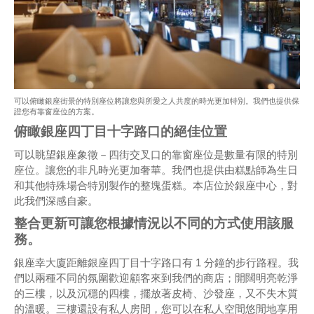
可以俯瞰銀座街景的特別座位將讓您與所愛之人共度的時光更加特別。我們也提供保
證您有靠窗座位的方案。
俯瞰銀座四丁目十字路口的絕佳位置
可以眺望銀座象徵－四街交叉口的靠窗座位是數量有限的特別
座位。讓您的非凡時光更加奢華。我們也提供由糕點師為生日
和其他特殊場合特別製作的整塊蛋糕。本店位於銀座中心，對
此我們深感自豪。
整合更新可讓您根據情況以不同的方式使用該服
務。
銀座幸大廈距離銀座四丁目十字路口有 1 分鐘的步行路程。我
們以兩種不同的氛圍歡迎顧客來到我們的商店；開闊明亮乾淨
的三樓，以及沉穩的四樓，擺放著皮椅、沙發座，又不失木質
的溫暖。三樓還設有私人房間，您可以在私人空間悠閒地享用