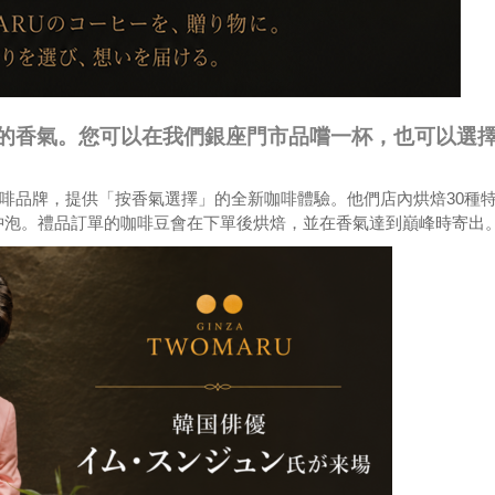
同的香氣。您可以在我們銀座門市品嚐一杯，也可以選
高端咖啡品牌，提供「按香氣選擇」的全新咖啡體驗。他們店內烘焙30種
沖泡。禮品訂單的咖啡豆會在下單後烘焙，並在香氣達到巔峰時寄出