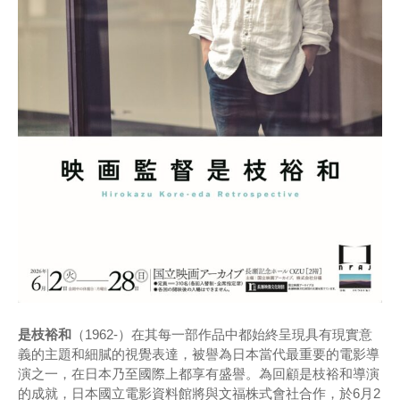
是枝裕和
（1962-）在其每一部作品中都始終呈現具有現實意
義的主題和細膩的視覺表達，被譽為日本當代最重要的電影導
演之一，在日本乃至國際上都享有盛譽。為回顧是枝裕和導演
的成就，日本國立電影資料館將與文福株式會社合作，於6月2