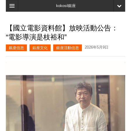
kokosil銀座
主頁
【國立電影資料館】放映活動公告：
搜索
“電影導演是枝裕和”
最新信息
2026年5月9日
銀座信息
銀座文化
銀座活動信息
口碑
我的頁面
書簽