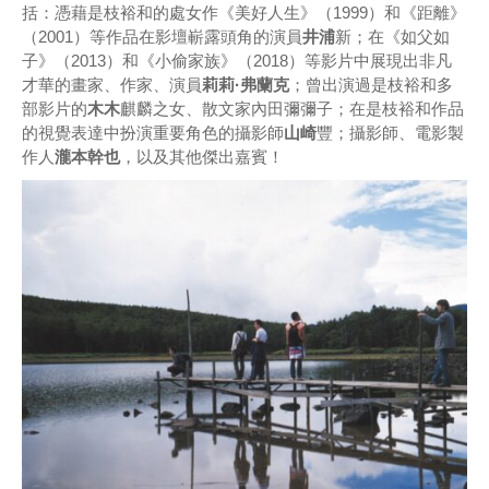
括：憑藉是枝裕和的處女作《美好人生》（1999）和《距離》
（2001）等作品在影壇嶄露頭角的演員
井浦
新；在《如父如
子》（2013）和《小偷家族》（2018）等影片中展現出非凡
才華的畫家、作家、演員
莉莉·弗蘭克
；曾出演過是枝裕和多
部影片的
木木
麒麟之女、散文家內田彌彌子；在是枝裕和作品
的視覺表達中扮演重要角色的攝影師
山崎
豐；攝影師、電影製
作人
瀧本幹也
，以及其他傑出嘉賓！