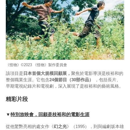
《怪物》©2023 《怪物》製作委員會
該項目是
日本首個大規模回顧展，
聚焦於電影導演是枝裕和的
整個職業生涯。它包含
24個節目（30部作品）
，包括長片、
早期電視紀錄片和電視劇，深入展現了是枝裕和的藝術風格。
精彩片段
▼
特別放映會，回顧是枝裕和的電影生涯
從他驚艷亮相的處女作《
幻之光
》（1995），到與編劇坂本雄