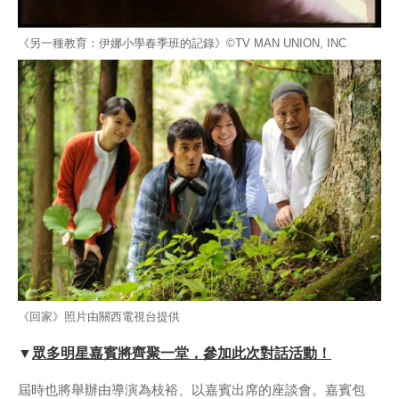
《另一種教育：伊娜小學春季班的記錄》©TV MAN UNION, INC
《回家》照片由關西電視台提供
▼
眾多明星嘉賓將齊聚一堂，參加此次對話活動！
屆時也將舉辦由導演為枝裕、以嘉賓出席的座談會。嘉賓包