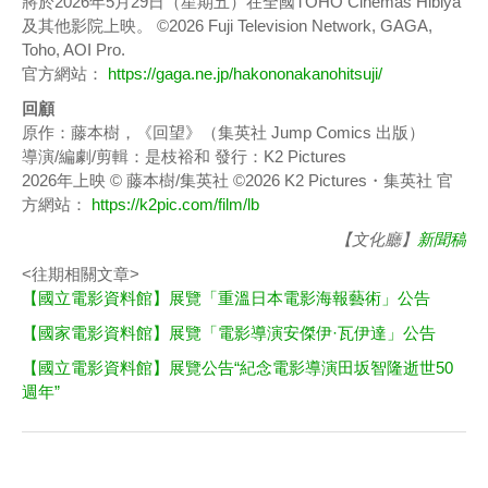
將於2026年5月29日（星期五）在全國TOHO Cinemas Hibiya
及其他影院上映。 ©2026 Fuji Television Network, GAGA,
Toho, AOI Pro.
官方網站：
https://gaga.ne.jp/hakononakanohitsuji/
回顧
原作：藤本樹，《回望》（集英社 Jump Comics 出版）
導演/編劇/剪輯：是枝裕和 發行：K2 Pictures
2026年上映 © 藤本樹/集英社 ©2026 K2 Pictures・集英社 官
方網站：
https://k2pic.com/film/lb
【文化廳】
新聞稿
<往期相關文章>
【國立電影資料館】展覽「重溫日本電影海報藝術」公告
【國家電影資料館】展覽「電影導演安傑伊·瓦伊達」公告
【國立電影資料館】展覽公告“紀念電影導演田坂智隆逝世50
週年”