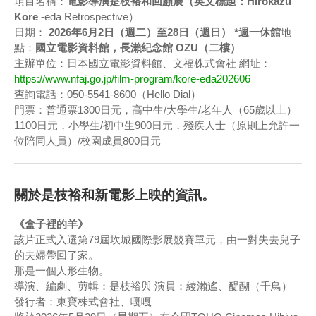
項目名稱：
電影導演是枝裕和回顧展（英文標題：Hirokazu
Kore
-eda Retrospective）
日期：
2026年6月2日（週二）至28日（週日） *週一休館
地
點：
國立電影資料館，長瀨紀念館 OZU（二樓）
主辦單位：日本國立電影資料館、文福株式會社 網址：
https://www.nfaj.go.jp/film-program/kore-eda202606
查詢電話：050-5541-8600（Hello Dial）
門票：普通票1300日元，高中生/大學生/老年人（65歲以上）
1100日元，小學生/初中生900日元，殘疾人士（原則上允許一
位陪同人員）/校園成員800日元
關於是枝裕和新電影上映的資訊。
《盒子裡的羊》
該片正式入選第79屆坎城國際影展競賽單元，由一對失去兒子
的夫婦帶回了家。
那是一個人形生物。
導演、編劇、剪輯：是枝裕與 演員：綾瀨遙、醍醐（千鳥）
發行者：東寶株式會社、嘎嘎