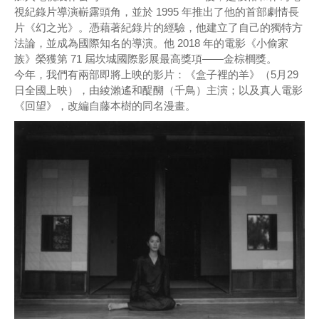
視紀錄片導演嶄露頭角，並於 1995 年推出了他的首部劇情長
片《幻之光》。憑藉著紀錄片的經驗，他建立了自己的獨特方
法論，並成為國際知名的導演。他 2018 年的電影《小偷家
族》榮獲第 71 屆坎城國際影展最高獎項——金棕櫚獎。
今年，我們有兩部即將上映的影片：《盒子裡的羊》（5月29
日全國上映），由綾瀨遙和醍醐（千鳥）主演；以及真人電影
《回望》，改編自藤本樹的同名漫畫。