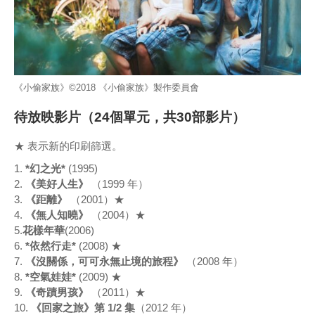
《小偷家族》©2018 《小偷家族》製作委員會
待放映影片（24個單元，共30部影片）
★ 表示新的印刷篩選。
1.
*幻之光*
(1995)
2.
《美好人生》
（1999 年）
3.
《距離》
（2001）★
4.
《無人知曉》
（2004）★
5.
花樣年華
(2006)
6.
*依然行走*
(2008) ★
7.
《沒關係，可可永無止境的旅程》
（2008 年）
8.
*空氣娃娃*
(2009) ★
9.
《奇蹟男孩》
（2011）★
10.
《回家之旅》第 1/2 集
（2012 年）