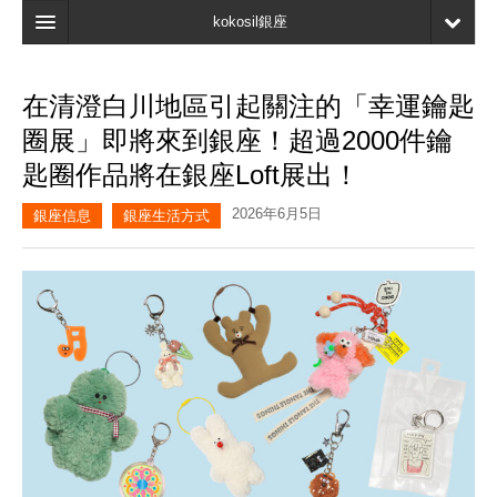
kokosil銀座
主頁
在清澄白川地區引起關注的「幸運鑰匙
搜索
圈展」即將來到銀座！超過2000件鑰
最新信息
匙圈作品將在銀座Loft展出！
口碑
2026年6月5日
銀座信息
銀座生活方式
我的頁面
書簽