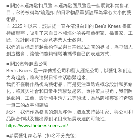
■ 關於幸運鑰匙扣展覽 幸運鑰匙圈展覽是一個展覽和銷售項
目，它將被稱為“鑰匙扣”的日常物品重新詮釋為掌心大小的藝
術品。
自 2025 年以來，該展覽一直在清澄白川的 Bee's Knees 畫廊
持續舉辦，吸引了來自日本和海外的各種藝術家、插畫家、工
匠、設計師和其他創意專業人士參與。
我們的目標是超越藝術作品與日常物品之間的界限，為每個人
創造機會，讓他們能夠輕鬆地攜帶自己的表達方式。
■ 關於蜜蜂膝蓋公司
Bee's Knees 是一家傳播公司和藝人經紀公司，以藝術和創造
力為起點，將表達與日常生活聯繫起來。
我們不僅將作品視為藝術品，而是更注重透過概念設計和脈絡
化，將其與社會和日常生活聯繫起來。秉持策展視角，我們跨
越藝術、工藝、設計和生活方式等領域，為品牌和專案打造獨
一無二的故事和體驗。
此外，我們作為務實的創意夥伴，透過支持藝術家、與公司和
品牌合作以及推出原創項目來拓展表達的可能性。
https://www.thebeesknees.art/
■參展藝術家名單（排名不分先後）