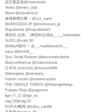
諾亞索諾達@noasonoda
Tenko @tenko_club
Merol @merolmerol
麻糬麻糬社團 ~ @zzz_sano
MOMOZAZA JP @momozaza_jp
Mayubonne @mayubonne3
弗雷科·拉博。 |弗雷科拉博@_____frekkolabo
SUDS @suds.90
由Washi製作！ @__.madebywashi.__
saya @tkmt38__
Tess Smith Roberts @tesssmithroberts
Maricor/Maricar @maricoraricar
모루취 (moruchi) @moruchi489
Wakanpany @wknpany
manon cezaro @manoncezaro
THE TANGLE THINGS @thetanglethings
Pupupu Shop @iyagemon
iigo (イゴ) @iigo_no
nag.19@nag.19
KUFUU蠟燭 @kufuu_candle
長島桃@momo_dh