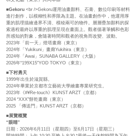
■Gekoru
<br />Gekoru運用油畫顏料、石膏、數位印刷等材料
進行創作，以模糊性和界限為主題。在油畫創作中，他運用厚
重的肌理描繪邊界不清、模稜兩可的物件。層層疊加顏料的探
索過程最終以厚重的肌理呈現在畫面上。觀者循著筆觸和色彩
所感知的對象，會隨著時間和觀者的視角而改變、波動。
2023年「前一天」燈塔畫廊（東京）
2024年「Yukikuni」畫廊Yukihira（東京）
2024年「Awai」SUNABA GALLERY（大阪）
2026年“199X15”YOD TOKYO（東京）
■下村勇天
1999年出生於滋賀縣。
2024年畢業於京都市立藝術大學繪畫專業研究生。
2023年《#¥Re-touch》KUNST ARZT（京都）
2024 “XXX”餅乾畫廊（東京）
2025 「傳送門」KUNST ARZT（京都）
■展覽概覽
“眼睛”
日期：2026年6月11日（星期四）至6月17日（星期三）
開放時間：上午 10:30 至晚上 8:30 *最後一天休館時間為下午