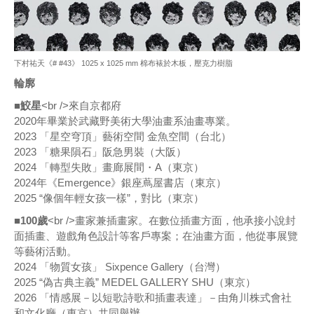
下村祐天《# #43》 1025 x 1025 mm 棉布裱於木板，壓克力樹脂
輪廓
■鮫星
<br />來自京都府
2020年畢業於武藏野美術大學油畫系油畫專業。
2023 「星空穹頂」藝術空間 金魚空間（台北）
2023 「糖果隕石」阪急男裝（大阪）
2024 「轉型失敗」畫廊展間・A（東京）
2024年《Emergence》銀座蔦屋書店（東京）
2025 “像個年輕女孩一樣”，對比（東京）
■100歲
<br />畫家兼插畫家。在數位插畫方面，他承接小說封
面插畫、遊戲角色設計等客戶專案；在油畫方面，他從事展覽
等藝術活動。
2024 「物質女孩」 Sixpence Gallery（台灣）
2025 “偽古典主義” MEDEL GALLERY SHU（東京）
2026 「情感展－以短歌詩歌和插畫表達」－由角川株式會社
和文化廳（東京）共同舉辦