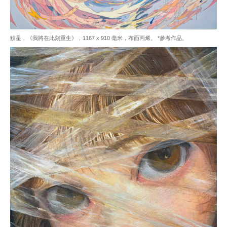
鮫星，《我將在此刻重生》，1167 x 910 毫米，布面丙烯。 *參考作品。