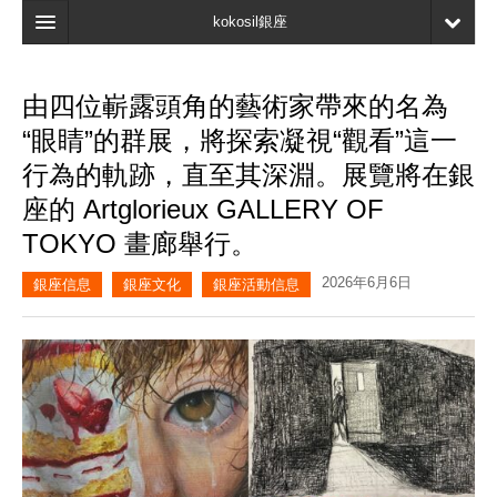
kokosil銀座
主頁
由四位嶄露頭角的藝術家帶來的名為
搜索
“眼睛”的群展，將探索凝視“觀看”這一
最新信息
行為的軌跡，直至其深淵。展覽將在銀
座的 Artglorieux GALLERY OF
口碑
TOKYO 畫廊舉行。
我的頁面
2026年6月6日
銀座信息
銀座文化
銀座活動信息
書簽