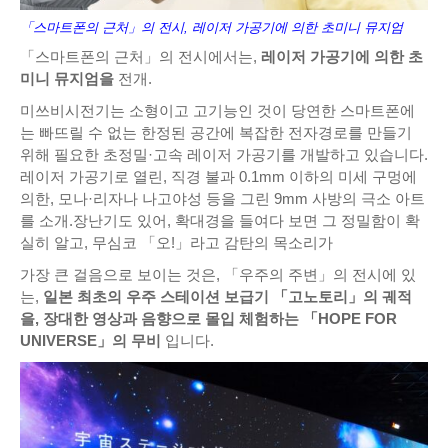
「스마트폰의 근처」의 전시, 레이저 가공기에 의한 초미니 뮤지엄
「스마트폰의 근처」의 전시에서는,
레이저 가공기에 의한 초
미니 뮤지엄을
전개.
미쓰비시전기는 소형이고 고기능인 것이 당연한 스마트폰에
는 빠뜨릴 수 없는 한정된 공간에 복잡한 전자경로를 만들기
위해 필요한 초정밀·고속 레이저 가공기를 개발하고 있습니다.
레이저 가공기로 열린, 직경 불과 0.1mm 이하의 미세 구멍에
의한, 모나·리자나 나고야성 등을 그린 9mm 사방의 극소 아트
를 소개.장난기도 있어, 확대경을 들여다 보면 그 정밀함이 확
실히 알고, 무심코 「오!」라고 감탄의 목소리가
가장 큰 걸음으로 보이는 것은, 「우주의 주변」의 전시에 있
는,
일본 최초의 우주 스테이션 보급기 「고노토리」의 궤적
을, 장대한 영상과 음향으로 몰입 체험하는 「HOPE FOR
UNIVERSE」의 무비
입니다.