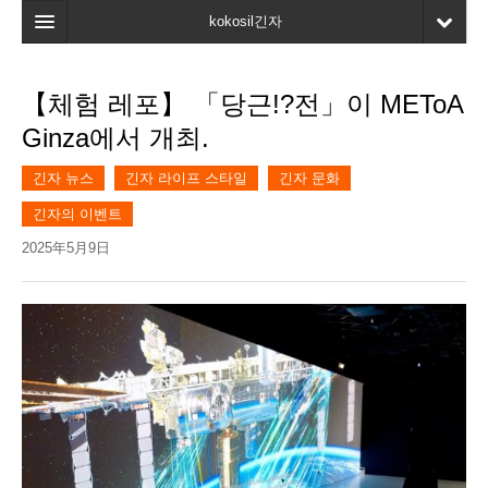
kokosil긴자
홈
【체험 레포】 「당근!?전」이 METoA
검색
Ginza에서 개최.
최신정보
긴자 뉴스
긴자 라이프 스타일
긴자 문화
고객평가
긴자의 이벤트
마이페이지
2025年5月9日
즐겨찾기