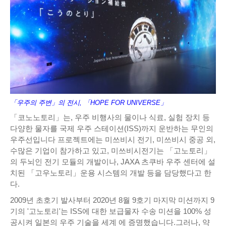
「우주의 주변」의 전시, 「HOPE FOR UNIVERSE」
「코노노토리」는, 우주 비행사의 물이나 식료, 실험 장치 등
다양한 물자를 국제 우주 스테이션(ISS)까지 운반하는 무인의
우주선입니다 프로젝트에는 미쓰비시 전기, 미쓰비시 중공 외,
수많은 기업이 참가하고 있고, 미쓰비시전기는 「고노토리」
의 두뇌인 전기 모듈의 개발이나, JAXA 츠쿠바 우주 센터에 설
치된 「고우노토리」운용 시스템의 개발 등을 담당했다고 한
다.
2009년 초호기 발사부터 2020년 8월 9호기 마지막 미션까지 9
기의 '고노토리'는 ISS에 대한 보급물자 수송 미션을 100% 성
공시켜 일본의 우주 기술을 세계 에 증명했습니다.그러나, 약