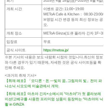
회기
2025년 4월 18일(금)~2025년 8월 4일(월
개최 시간
이벤트 공간: 11:00~19:00
METoA Cafe & Kitchen： 08:30-23:00/LO
※영업 시간 변경 등의 최신 정보는 공식
오.
개최 장소
METoA Ginza(도큐 플라자 긴자 1F~3F)
입장료
무료
공식 사이트
https://metoa.jp/
※본 기사의 내용은 보도 내람회 시점의 것입니다.최신의 정보
와 다른 경우가 있기 때문에, 자세한 것은 공식 사이트등을 확
인해 주세요.
<과거의 취재 기사>
【취재 레포】「오디론・돈 ―빛의 꿈, 그림자의 빛」전이 파
나소닉 시오도메 미술관에서 개막.
【취재 레포】마츠야 긴자×소메시의 “마츠야”가 첫 콜라보레
이션!고베규를 사용한 프리미엄 상품이 등장하는 “마츠야의 닉
활 in GINZA