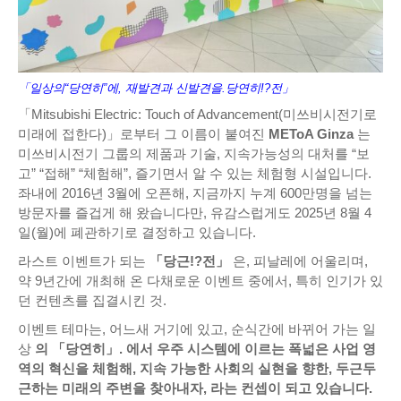
「일상의“당연히”에, 재발견과 신발견을.당연히!?전」
「Mitsubishi Electric: Touch of Advancement(미쓰비시전기로
미래에 접한다)」로부터 그 이름이 붙여진
METoA Ginza
는
미쓰비시전기 그룹의 제품과 기술, 지속가능성의 대처를 “보
고” “접해” “체험해”, 즐기면서 알 수 있는 체험형 시설입니다.
좌내에 2016년 3월에 오픈해, 지금까지 누계 600만명을 넘는
방문자를 즐겁게 해 왔습니다만, 유감스럽게도 2025년 8월 4
일(월)에 폐관하기로 결정하고 있습니다.
라스트 이벤트가 되는
「당근!?전」
은, 피날레에 어울리며,
약 9년간에 개최해 온 다채로운 이벤트 중에서, 특히 인기가 있
던 컨텐츠를 집결시킨 것.
이벤트 테마는, 어느새 거기에 있고, 순식간에 바뀌어 가는 일
상
의 「당연히」. 에서 우주 시스템에 이르는 폭넓은 사업 영
역의 혁신을 체험해, 지속 가능한 사회의 실현을 향한, 두근두
근하는 미래의 주변을 찾아내자, 라는 컨셉이 되고 있습니다.