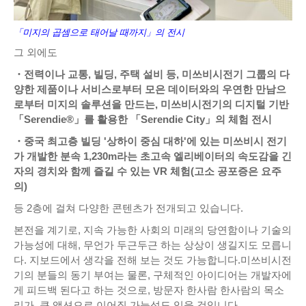
「미지의 곱셈으로 태어날 때까지」의 전시
그 외에도
・전력이나 교통, 빌딩, 주택 설비 등, 미쓰비시전기 그룹의 다
양한 제품이나 서비스로부터 모은 데이터와의 우연한 만남으
로부터 미지의 솔루션을 만드는, 미쓰비시전기의 디지털 기반
「Serendie®」를 활용한 「Serendie City」의 체험 전시
・중국 최고층 빌딩 '상하이 중심 대하'에 있는 미쓰비시 전기
가 개발한 분속 1,230m라는 초고속 엘리베이터의 속도감을 긴
자의 경치와 함께 즐길 수 있는 VR 체험(고소 공포증은 요주
의)
등 2층에 걸쳐 다양한 콘텐츠가 전개되고 있습니다.
본전을 계기로, 지속 가능한 사회의 미래의 당연함이나 기술의
가능성에 대해, 무언가 두근두근 하는 상상이 생길지도 모릅니
다. 지보드에서 생각을 전해 보는 것도 가능합니다.미쓰비시전
기의 분들의 동기 부여는 물론, 구체적인 아이디어는 개발자에
게 피드백 된다고 하는 것으로, 방문자 한사람 한사람의 목소
리가, 큰 액션으로 이어질 가능성도 있을 것입니다.