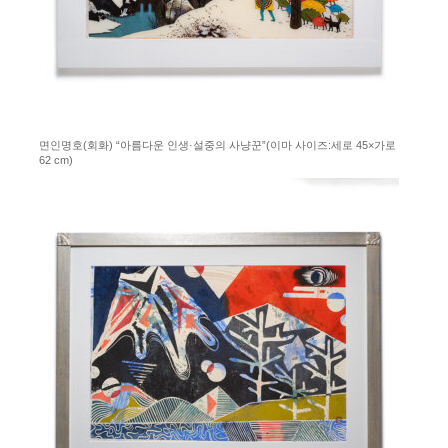
면인명호(회화) “아름다운 인생·설중의 사냥꾼”(이마 사이즈:세로 45×가로
62 cm)