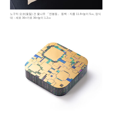
노구치 요코(옻칠) 건 옻나무 「연봉동」 동백：지름 11.8×높이 5㎝, 장식
대：세로 36×가로 36×높이 1.2㎝