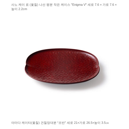
사노 케이 료 (옻칠) 나선 평분 작은 케이스 "Enigma V" 세로 7.6 × 가로 7.6 ×
높이 2.2cm
야마다 케이타(옻칠) 건칠망대분 “조반” 세로 21×가로 26.5×높이 3.5㎝