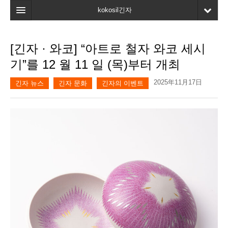
kokosil긴자
홈
[긴자 · 와코] “아트로 철자 와코 세시
검색
기”를 12 월 11 일 (목)부터 개최
최신정보
2025年11月17日
긴자 뉴스
긴자 문화
긴자의 이벤트
고객평가
마이페이지
즐겨찾기