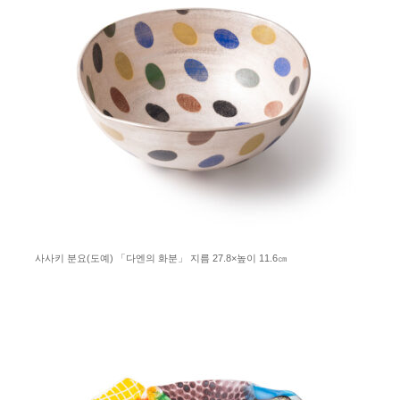
사사키 분요(도예) 「다엔의 화분」 지름 27.8×높이 11.6㎝