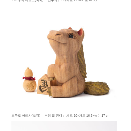
야마구치 아츠코(회화) 「연주가」 P6(세로 27.3×가로 41㎝)
코구로 아리사(조각) 「분명 잘 된다」 세로 10×가로 16.5×높이 17 cm