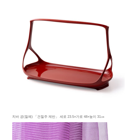
치바 공(칠예) 「건칠주 제반」 세로 23.5×가로 48×높이 31㎝