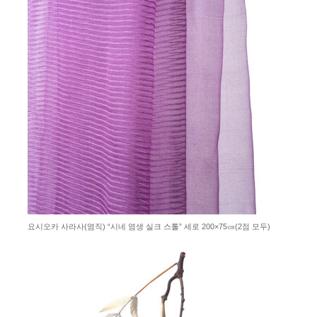
요시오카 사라사(염직) “시네 염생 실크 스톨” 세로 200×75㎝(2점 모두)