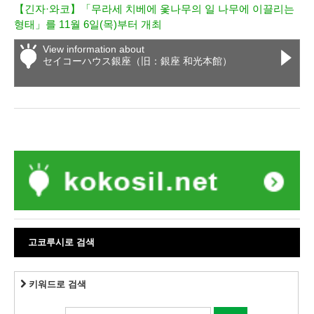
【긴자·와코】「무라세 치베에 옻나무의 일 나무에 이끌리는
형태」를 11월 6일(목)부터 개최
View information about
セイコーハウス銀座（旧：銀座 和光本館）
고코루시로 검색
키워드로 검색