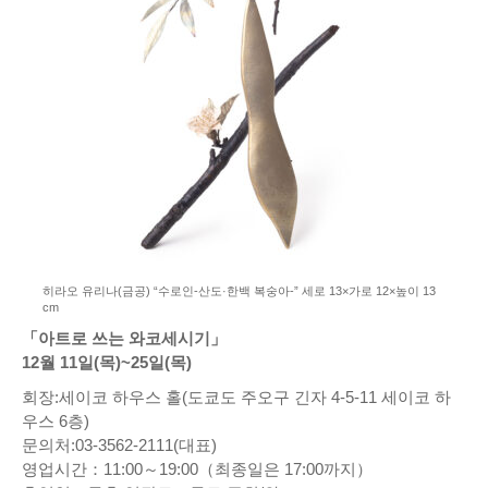
히라오 유리나(금공) “수로인-산도·한백 복숭아-” 세로 13×가로 12×높이 13
cm
「아트로 쓰는 와코세시기」
12월 11일(목)~25일(목)
회장:세이코 하우스 홀(도쿄도 주오구 긴자 4-5-11 세이코 하
우스 6층)
문의처:03-3562-2111(대표)
영업시간：11:00～19:00（최종일은 17:00까지）