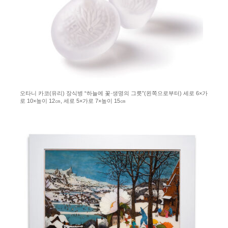
오타니 카코(유리) 장식병 “하늘에 꽃·생명의 그릇”(왼쪽으로부터) 세로 6×가
로 10×높이 12㎝, 세로 5×가로 7×높이 15㎝