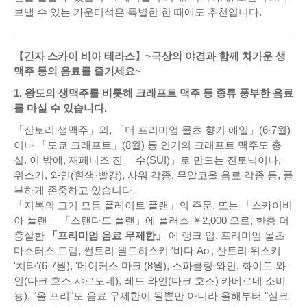
보낼 수 있는 카운터석은 특별한 한 때에도 추천입니다.
【긴자 스카이 비아 테라스】~극상의 야경과 함께 차가운 생
맥주 등의 음료를 즐기세요~
1. 왕도의 생맥주를 비롯해 크래프트 맥주 등 종류 풍부한 음료
를 마실 수 있습니다.
「산토리 생맥주」외, 「더 프리미엄 몰츠 향기 에일」(6·7월)
이나 「도쿄 크래프트」(8월) 등 인기의 크래프트 맥주도 충
실. 이 밖에, 재패니즈 진 「수(SUI)」로 만드는 진토닉이나,
위스키, 와인(흰색·빨강), 사워 각종, 무알코올 음료 각종 등, 풍
부하게 존중하고 있습니다.
「지복의 고기 모듬 플레이트 플랜」의 주문, 또는 「스카이비
아 플랜」 「스탠다드 플랜」에 플러스 ￥2,000 으로, 한층 더
충실한
「프리미엄 음료 무제한」
에 랭크 업. 프리미엄 몰츠
마스터스 드림, 썬토리 월드히스키 '바다 Ao', 산토리 위스키
'치타'(6·7월), '메이커스 마크'(8월), 스파클링 와인, 화이트 와
인(다크 호스 샤르도네), 레드 와인(다크 호스) 카베르네 소비
뇽), "올 프리"도 음료 무제한이 될뿐만 아니라 올해부터 "실크