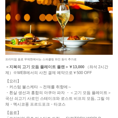
프리미엄 음료 무제한에서는 스파클링 와인 등이 추가로
＜지복의 고기 모듬 플레이트 플랜＞￥13,000
（좌석 2시간
제）※WEB에서의 사전 결제 예약으로￥500 OFF
【요리】
・커스텀 불스케타 ～전채를 취향에～
・흰살 생선과 홍합의 아쿠아 파자 ・＜고기 모듬 플레이트＞
국산 쇠고기 사로인 스테이크와 로스트 비프의 모듬, 그릴 야
채・멕시코풍 프르드포크・타코스
【음료】