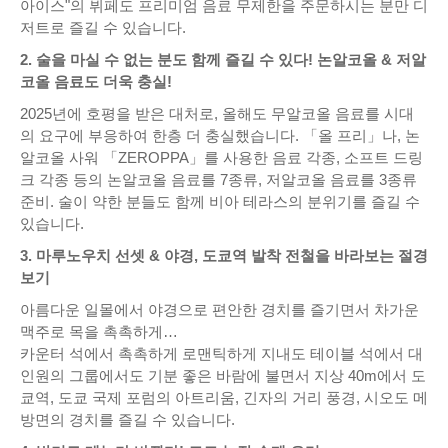
아이스"의 뷔페도 프리미엄 음료 무제한을 주문하시는 분만 디
저트로 즐길 수 있습니다.
2. 술을 마실 수 없는 분도 함께 즐길 수 있다! 논알코올 & 저알
코올 음료도 더욱 충실!
2025년에 호평을 받은 대처로, 올해도 무알코올 음료를 시대
의 요구에 부응하여 한층 더 충실했습니다. 「올 프리」나, 논
알코올 사워 「ZEROPPA」를 사용한 음료 각종, 소프트 드링
크 각종 등의 논알코올 음료를 7종류, 저알코올 음료를 3종류
준비. 술이 약한 분들도 함께 비아 테라스의 분위기를 즐길 수
있습니다.
3. 마루노우치 선셋 & 야경, 도쿄역 발착 전철을 바라보는 절경
보기
아름다운 일몰에서 야경으로 편안한 경치를 즐기면서 차가운
맥주로 목을 촉촉하게…
카운터 석에서 촉촉하게 로맨틱하게 지내도 테이블 석에서 대
인원의 그룹에서도 기분 좋은 바람에 불면서 지상 40m에서 도
쿄역, 도쿄 국제 포럼의 아트리움, 긴자의 거리 풍경, 시오도 메
방면의 경치를 즐길 수 있습니다.