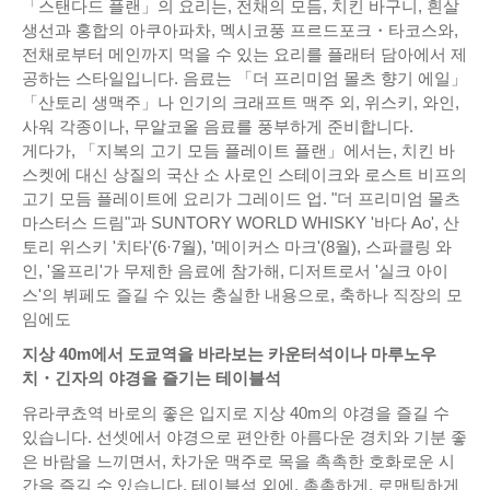
「스탠다드 플랜」의 요리는, 전채의 모듬, 치킨 바구니, 흰살
생선과 홍합의 아쿠아파차, 멕시코풍 프르드포크・타코스와,
전채로부터 메인까지 먹을 수 있는 요리를 플래터 담아에서 제
공하는 스타일입니다. 음료는 「더 프리미엄 몰츠 향기 에일」
「산토리 생맥주」나 인기의 크래프트 맥주 외, 위스키, 와인,
사워 각종이나, 무알코올 음료를 풍부하게 준비합니다.
게다가, 「지복의 고기 모듬 플레이트 플랜」에서는, 치킨 바
스켓에 대신 상질의 국산 소 사로인 스테이크와 로스트 비프의
고기 모듬 플레이트에 요리가 그레이드 업. "더 프리미엄 몰츠
마스터스 드림"과 SUNTORY WORLD WHISKY '바다 Ao', 산
토리 위스키 '치타'(6·7월), '메이커스 마크'(8월), 스파클링 와
인, '올프리'가 무제한 음료에 참가해, 디저트로서 '실크 아이
스'의 뷔페도 즐길 수 있는 충실한 내용으로, 축하나 직장의 모
임에도
지상 40m에서 도쿄역을 바라보는 카운터석이나 마루노우
치・긴자의 야경을 즐기는 테이블석
유라쿠쵸역 바로의 좋은 입지로 지상 40m의 야경을 즐길 수
있습니다. 선셋에서 야경으로 편안한 아름다운 경치와 기분 좋
은 바람을 느끼면서, 차가운 맥주로 목을 촉촉한 호화로운 시
간을 즐길 수 있습니다. 테이블석 외에, 촉촉하게, 로맨틱하게