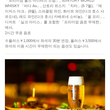
「프리미엄 몰츠 마스터즈 드림」, SUNTORY WORLD
WHISKY 「바다 Ao」, 산토리 위스키 「치타」(6·7월), 「메
이커스 마크」(8월), 스파클링 와인, 화이트 와인(다크 호스 샤
르도네), 레드 와인(다크 호스) 카베르네 소비뇽), 「올 프리」,
디저트 「실크 아이스」를 포함한 「프리미엄 음료 무제한」
에서,
2시간 무료 음료
※플러스￥1,000에서 좌석의 30분 연장, 플러스￥3,500에서
좌석의 이용 시간이 무제한이 되는 옵션도 있습니다.