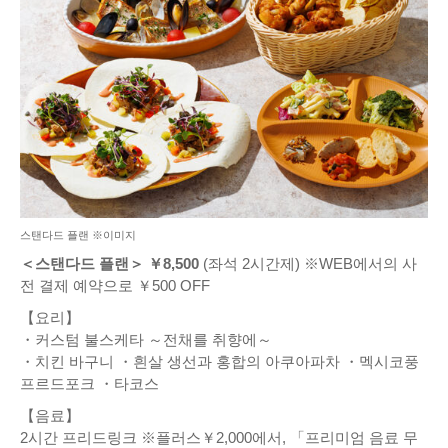
스탠다드 플랜 ※이미지
＜스탠다드 플랜＞ ￥8,500
(좌석 2시간제) ※WEB에서의 사
전 결제 예약으로 ￥500 OFF
【요리】
・커스텀 불스케타 ～전채를 취향에～
・치킨 바구니 ・흰살 생선과 홍합의 아쿠아파차 ・멕시코풍
프르드포크 ・타코스
【음료】
2시간 프리드링크 ※플러스￥2,000에서, 「프리미엄 음료 무