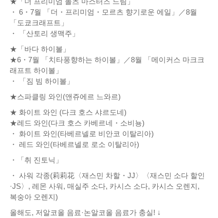
★「더 프리미엄 몰츠 마스터즈 드림」
・ 6・7월 「더・프리미엄・모르츠 향기로운 에일」／8월
「도쿄크래프트」
・ 「산토리 생맥주」
★「바다 하이볼」
★6・7월 「치타풍향하는 하이볼」／8월 「메이커스 마크크
래프트 하이볼」
・ 「짐 빔 하이볼」
★스파클링 와인(앤쥬에르 느와르)
★ 화이트 와인 (다크 호스 샤르도네)
★레드 와인(다크 호스 카베르네・소비뇽)
・ 화이트 와인(타베르넬로 비안코 이탈리아)
・ 레드 와인(타베르넬로 로소 이탈리아)
・「취 진토닉」
・ 사워 각종(莉莉花〈재스민 차할・JJ〉〈재스민 소다 할인
·JS〉, 레몬 사워, 매실주 소다, 카시스 소다, 카시스 오렌지,
복숭아 오렌지)
올해도, 저알코올 음료·논알코올 음료가 충실! ↓