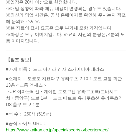
※입장은 20세 이상으로 한정합니다.
※매입 상황에 따라 메뉴 내용이 변경되는 경우도 있습니다.
※최신의 영업 시간은, 공식 홈페이지를 확인해 주시는지 점포
에 문의해 주세요.
※본 자료의 표시 요금은 모두 부가세 포함 가격입니다.
※화상은 모두 이미지입니다. ※요리 사진의 분량은, 4분의 모
듬 이미지입니다.
【점포 정보】
■가게 이름： 도쿄 아키라 긴자 스카이비아 테라스
■소재지： 도쿄도 치요다구 유라쿠초 2-10-1 도쿄 교통 회관
13층＜교통 액세스＞
・JR 야마노테선・게이힌 토호쿠선 유라쿠초역(교바시구
치・중앙구) 도보 1분 ・도쿄 메트로 유라쿠초선 유라쿠초역
D8 출구 도보 1분
■석 수： 260석 (519㎡)
■공식 사이트 URL ：
https://www.kaikan.co.jp/special/beer/skybeerterrace/