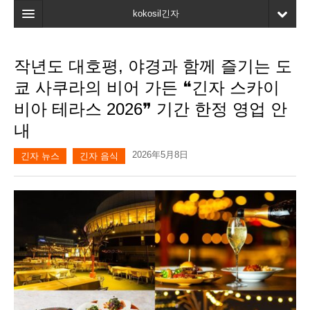
kokosil긴자
홈
작년도 대호평, 야경과 함께 즐기는 도
검색
쿄 사쿠라의 비어 가든 ❝긴자 스카이
최신정보
비아 테라스 2026❞ 기간 한정 영업 안
내
고객평가
2026年5月8日
마이페이지
긴자 뉴스
긴자 음식
즐겨찾기