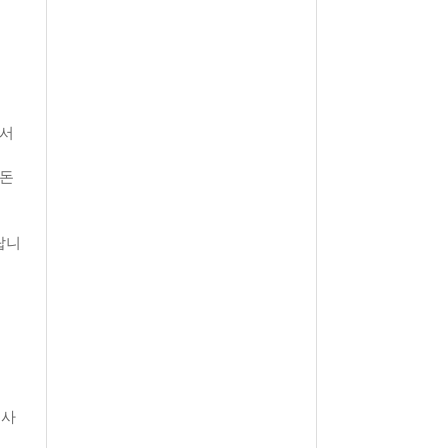
면서
정돈
랍니
 사