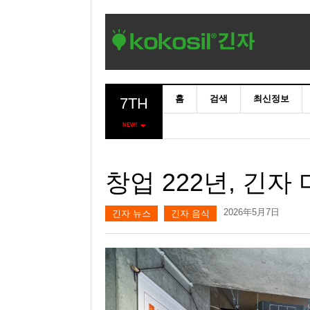
홈
검색
최신정보
7TH
NEW!
창업 222년, 긴자
2026年5月7日
긴자 뉴스
긴자 음식