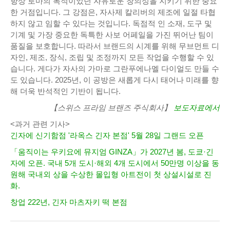
항상 로마의 목적이었던 자유로운 창의성을 지키기 위한 중요
한 거점입니다. 그 강점은, 자사제 칼리버의 제조에 일절 타협
하지 않고 임할 수 있다는 것입니다. 독점적 인 소재, 도구 및
기계 및 가장 중요한 독특한 사보 어페일을 가진 뛰어난 팀이
품질을 보호합니다. 따라서 브랜드의 시계를 위해 무브먼트 디
자인, 제조, 장식, 조립 및 조정까지 모든 작업을 수행할 수 있
습니다. 게다가 자사의 가마로 그란푸에나멜 다이얼도 만들 수
도 있습니다. 2025년, 이 공방은 새롭게 다시 태어나 미래를 향
해 더욱 반석적인 기반이 됩니다.
【스위스 프라임 브랜즈 주식회사】
보도자료에서
<과거 관련 기사>
긴자에 신기함점 '라옥스 긴자 본점' 5월 28일 그랜드 오픈
「움직이는 우키요에 뮤지엄 GINZA」가 2027년 봄, 도쿄·긴
자에 오픈. 국내 5개 도시·해외 4개 도시에서 50만명 이상을 동
원해 국내외 상을 수상한 몰입형 아트전이 첫 상설시설로 진
화.
창업 222년, 긴자 마츠자키 떡 본점