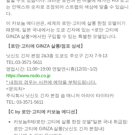
발할 수도 있습니다. 크라운 표면과 핀 버클에 새겨진 RG 로고
는 인덱스와 숫자로 조정되어 스트랩의 색상에 맞출 수 있습니
다.
이 카보늄 에디션은, 세계의 로만·고티에 살롱 한정 모델이기
때문에, 일본 국내에서는 도쿄·긴자에 있는 <로만·고티에
GINZA 살롱>에서만 구입할 수 있는 특별한 모델입니다.
【로만·고티에 GINZA 살롱/점포 상세】
닛신도 긴자 본점 2&3층 도쿄도 주오구 긴자 7-9-13
TEL:03-3571-5611
영업시간: 11:00~19:00 연말연시휴(12/31~1/2)
https://www.nsdo.co.jp
* 내점의 경우는 사전에 예약을 부탁드립니다.
<문의처>
주식회사 닛신도 긴자 본점 숍 매니저 아라이 타이타카
TEL: 03-3571-5611
【C by 로만·고티에 카보늄 에디션】
카보늄®제/로만·고티에 살롱 한정 모델*일본 국내 취급점:
로만·고티에 GINZA 살롱(닛신도 긴자 본점내)