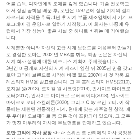
어를 습득, 디자인에의 조예를 깊게 했습니다. 기술 전문학교
에서 정밀 공학을 배운 후, 로만은 1997년에 정밀 기계의 설계
자로서의 자격을 취득. 1년 후 시계 부품 제조업체에서 기계 프
로그래머 겸 운영자로 일하기 시작했고, 이 회사는 나중에 유
럽에서 가장 성능이 좋은 시설 중 하나로 바뀌는 데 기여했습
니다.
시계뿐만 아니라 자신의 고급 시계 브랜드를 처음부터 만들기
로 결심한 로마는 2002 년 MBA를 취득, 최종 논문은 자신의
시계 회사 설립에 대한 비즈니스 계획이 주제였습니다.
3년간 비공개로 자신의 시계 제조에 임한 뒤 2005년 만을 갖고
로만 고티에 브랜드를 시작해 바젤 월드 2007에서 첫 작품 프
레스티지 HM을 발표했습니다. 그 후 프레스티지 HMS(2010),
로지컬 원(2013), 로지컬 원 시크릿(2014), 인사이트 마이크로
로터(2017), 인사이트 마이크로 로터 레이디(2018), 인사이트
마이크로 로터 스켈레톤(2020), 그리고 C by 로만 고티. 이 작
품에는 세련된 전통적인 시계, 현대에 맞는 캐주얼한 창작, 매
우 우아한 오브제다르 등 모든 것이 포함되어 있으며, 그 모두
가 멋진 마무리의 자사제 무브먼트를 탑재하고 있습니다.
로만 고티에 자사 공장
<br /> 스위스 르 산티에의 자사 공장은