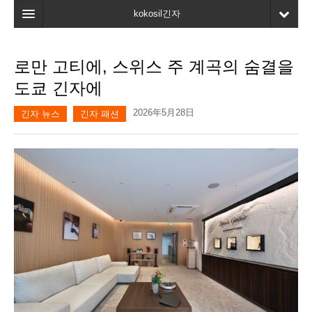
kokosil긴자
홈
로만 고티에, 스위스 주 계곡의 숨결을
검색
도쿄 긴자에
최신정보
2026年5月28日
긴자 뉴스
긴자 패션
고객평가
마이페이지
즐겨찾기