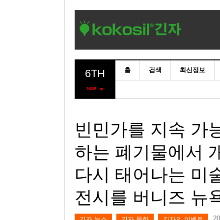
홈
검색
최신정보
6TH
NEW!
빈민가를 지속 가
하는 폐기물에서 
다시 태어나는 미
전시를 버니즈 뉴
2
긴자 뉴스
긴자 문화
긴자의 이벤트