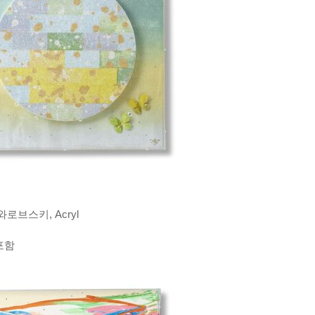
스와로브스키, Acryl
 포함