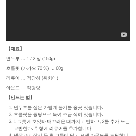
【재료】
연두부 … 1 / 2 정 (150g)
초콜릿 (카카오 70 %) … 60g
리큐어 … 적당히 (취향에)
아몬드 … 적당량
【만드는 법】
연두부를 실온 가볍게 물기를 송곳 있습니다.
초콜릿을 중탕으로 녹여 조금 식혀 있습니다.
1 그릇에 호잇빠 매끄러운 때까지 교반하고, 2를 추가 또는
교반한다. 취향에 리큐어를 추가합니다.
냉장고에 잠시 둔 후 그릇에 담고 으깬 아몬드를 토핑합니