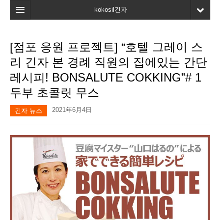
kokosil긴자
홈
[점포 응원 프로젝트] “호텔 그레이 스
검색
리 긴자 본 경례 직원의 집에있는 간단
최신정보
레시피! BONSALUTE COKKING”# 1
두부 초콜릿 무스
고객평가
2021年6月4日
마이페이지
긴자 뉴스
즐겨찾기