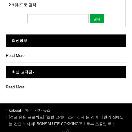
키워드로 검색
최신정보
Read More
최신 고객평가
Read More
kokosil긴자
긴자 뉴스
[점포 응원 프로젝트] “호텔 그레이 스리 긴자 본 경례 직원의 집에있
는 간단 레시피! BONSALUTE COKKING”# 1 두부 초콜릿 무스