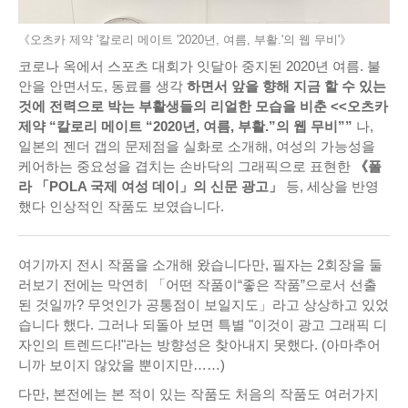
《오츠카 제약 '칼로리 메이트 '2020년, 여름, 부활.'의 웹 무비'》
코로나 옥에서 스포츠 대회가 잇달아 중지된 2020년 여름. 불
안을 안면서도, 동료를 생각
하면서 앞을 향해 지금 할 수 있는
것에 전력으로 박는 부활생들의 리얼한 모습을 비춘 <<오츠카
제약 “칼로리 메이트 “2020년, 여름, 부활.”의 웹 무비””
나,
일본의 젠더 갭의 문제점을 실화로 소개해, 여성의 가능성을
케어하는 중요성을 겹치는 손바닥의 그래픽으로 표현한
《폴
라 「POLA 국제 여성 데이」의 신문 광고」
등, 세상을 반영
했다 인상적인 작품도 보였습니다.
여기까지 전시 작품을 소개해 왔습니다만, 필자는 2회장을 둘
러보기 전에는 막연히 「어떤 작품이“좋은 작품”으로서 선출
된 것일까? 무엇인가 공통점이 보일지도」라고 상상하고 있었
습니다 했다. 그러나 되돌아 보면 특별 "이것이 광고 그래픽 디
자인의 트렌드다!"라는 방향성은 찾아내지 못했다. (아마추어
니까 보이지 않았을 뿐이지만……)
다만, 본전에는 본 적이 있는 작품도 처음의 작품도 여러가지