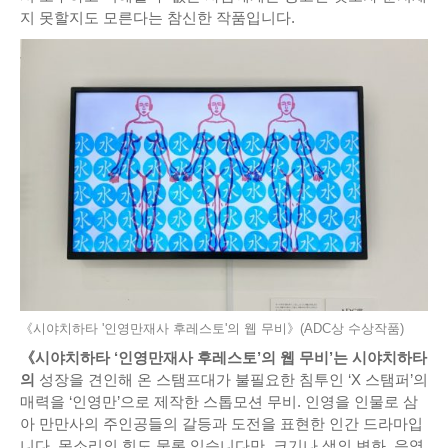
지 못할지도 모른다는 참신한 작품입니다.
《시야치하타 '인영만재사 후레스토'의 웹 무비》(ADC상 수상작품)
《시야치하타 ‘인영만재사 후레스토’의 웹 무비’는 시야치하타
의
성장을 견인해 온 스탬프대가 불필요한 침투인 ‘X 스탬퍼’의
매력을 ‘인영만’으로 제작한 스톱모션 무비. 인영을 인물로 삼
아 만만사의 주인공들의 갈등과 도전을 표현한 인간 드라마입
니다. 목소리의 힘도 물론 있습니다만, 크기나 색의 변화, 음영