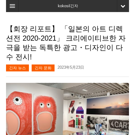
kokosil긴자
홈
【회장 리포트】 「일본의 아트 디렉
검색
션전 2020-2021」 크리에이티브한 자
최신정보
극을 받는 독특한 광고・디자인이 다
수 전시!
고객평가
2023年5月23日
마이페이지
긴자 뉴스
긴자 문화
즐겨찾기