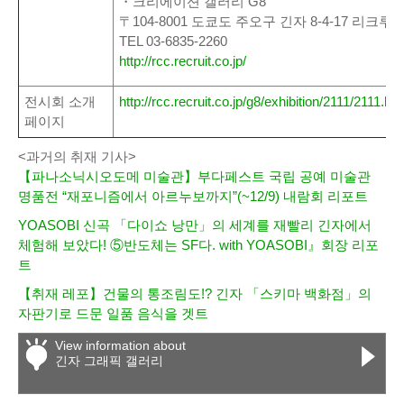
・크리에이션 갤러리 G8
〒104-8001 도쿄도 주오구 긴자 8-4-17 리크루트
TEL 03-6835-2260
http://rcc.recruit.co.jp/
전시회 소개
http://rcc.recruit.co.jp/g8/exhibition/2111/2111.htm
페이지
<과거의 취재 기사>
【파나소닉시오도메 미술관】부다페스트 국립 공예 미술관
명품전 “재포니즘에서 아르누보까지”(~12/9) 내람회 리포트
YOASOBI 신곡 「다이쇼 낭만」의 세계를 재빨리 긴자에서
체험해 보았다! ⑤반도체는 SF다. with YOASOBI』회장 리포
트
【취재 레포】건물의 통조림도!? 긴자 「스키마 백화점」의
자판기로 드문 일품 음식을 겟트
View information about
긴자 그래픽 갤러리