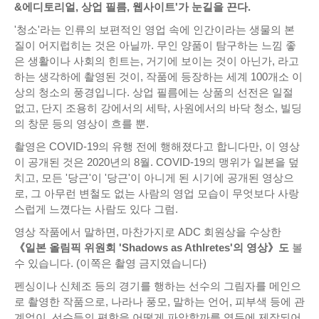
&에디토리얼, 상업 필름, 웹사이트'가 눈길을 끈다.
'청소'라는 인류의 보편적인 영업 속에 인간이라는 생물의 본
질이 어지럽히는 것은 아닐까. 무인 양품이 탐구하는 느낌 좋
은 생활이나 사회의 힌트는, 거기에 보이는 것이 아닌가, 라고
하는 생각하에 촬영된 것이, 작품에 등장하는 세계 100개소 이
상의 청소의 풍경입니다. 상업 필름에는 상품의 선전은 일절
없고, 단지 조용히 강에서의 세탁, 사원에서의 바닥 청소, 빌딩
의 창문 등의 영상이 흐를 뿐.
촬영은 COVID-19의 유행 전에 행해졌다고 합니다만, 이 영상
이 공개된 것은 2020년의 8월. COVID-19의 맹위가 일본을 덮
치고, 모든 '당근'이 '당근'이 아니게 된 시기에 공개된 영상으
로, 그 아무런 변철도 없는 사람의 영업 모습이 무엇보다 사랑
스럽게 느꼈다는 사람도 있다 그럼.
영상 작품에서 말하면, 마찬가지로 ADC 회원상을 수상한
《일본 올림픽 위원회 'Shadows as Athlretes'의 영상》도
볼
수 있습니다. (이쪽은 촬영 금지였습니다)
펜싱이나 신체조 등의 경기를 행하는 선수의 그림자를 메인으
로 촬영한 작품으로, 나라나 풍모, 말하는 언어, 피부색 등에 관
계없이, 선수들의 편함을 어떻게 파악할까를 염두에 제작되어