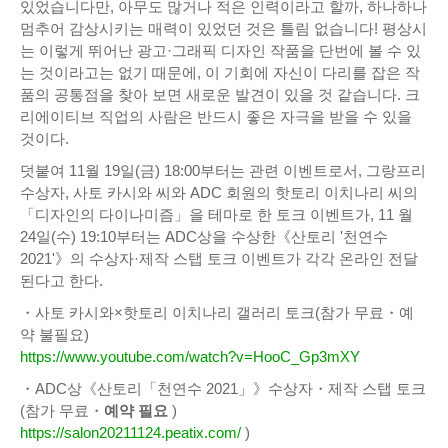
있었습니다만, 아무도 많거나 적은 인력이라고 할까, 하나하나
멈추어 감상시키는 매력이 있었던 것은 틀림 없습니다! 평상시
는 이렇게 뛰어난 광고·그래픽 디자인 작품을 단번에 볼 수 있
는 것이라고는 없기 때문에, 이 기회에 자신이 다리를 잡은 작
품의 공통점을 찾아 보면 새로운 발견이 있을 것 같습니다. 크
리에이티브 직업의 사람은 반드시 좋은 자극을 받을 수 있을
것이다.
덧붙여 11월 19일(금) 18:00부터는 관련 이벤트로서, 그랑프리
수상자, 사토 카시와 씨와 ADC 회원의 핫토리 이치나리 씨의
「디자인의 다이나미즘」을 테마로 한 토크 이벤트가, 11 월
24일(수) 19:10부터는 ADC상을 수상한《산토리 '천연수
2021'》의 수상자·제작 스탭 토크 이벤트가 각각 온라인 전달
된다고 한다.
・사토 카시와×핫토리 이치나리 갤러리 토크(참가 무료・예
약 불필요)
https://www.youtube.com/watch?v=HooC_Gp3mXY
・ADC상《산토리「천연수 2021」》수상자・제작 스탭 토크
(참가 무료・
예약 필요
)
https://salon20211124.peatix.com/
)