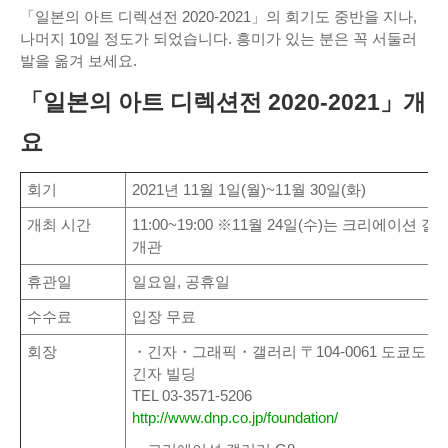
「일본의 아트 디렉션전 2020-2021」의 회기도 중반을 지나,
나머지 10일 정도가 되었습니다. 흥미가 있는 분은 꼭 서둘러
발을 옮겨 보세요.
「일본의 아트 디렉션전 2020-2021」개
요
회기
2021년 11월 1일(월)~11월 30일(화)
개최 시간
11:00~19:00 ※11월 24일(수)는 크리에이션 갤
개관
휴관일
일요일, 공휴일
수수료
입장 무료
회장
・긴자・그래픽・갤러리 〒104-0061 도쿄도 주오구
긴자 빌딩
TEL 03-3571-5206
http://www.dnp.co.jp/foundation/