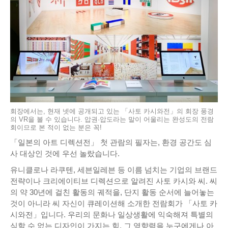
회장에서는, 현재 넷에 공개되고 있는 「사토 카시와전」의 회장 풍경
의 VR을 볼 수 있습니다. 압권·압도라는 말이 어울리는 완성도의 전람
회이므로 본 적이 없는 분은 꼭!
「일본의 아트 디렉션전」 첫 관람의 필자는, 환경 공간도 심
사 대상인 것에 우선 놀랐습니다.
유니클로나 라쿠텐, 세븐일레븐 등 이름 넘치는 기업의 브랜드
전략이나 크리에이티브 디렉션으로 알려진 사토 카시와 씨. 씨
의 약 30년에 걸친 활동의 궤적을, 단지 활동 순서에 늘어놓는
것이 아니라 씨 자신이 큐레이션해 소개한 전람회가 「사토 카
시와전」입니다. 우리의 문화나 일상생활에 익숙해져 특별의
식할 수 없는 디자인이 가지는 힘, 그 영향력을 누구에게나 아