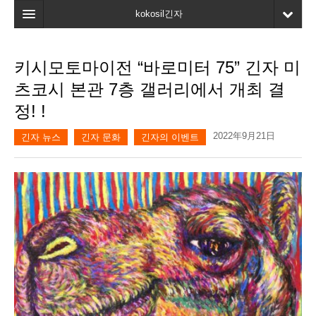
kokosil긴자
홈
키시모토마이전 “바로미터 75” 긴자 미
검색
츠코시 본관 7층 갤러리에서 개최 결
최신정보
정! !
고객평가
2022年9月21日
긴자 뉴스
긴자 문화
긴자의 이벤트
마이페이지
즐겨찾기