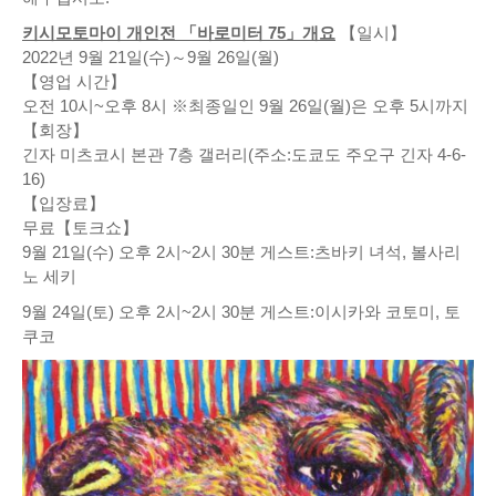
키시모토마이 개인전 「바로미터 75」개요
【일시】
2022년 9월 21일(수)～9월 26일(월)
【영업 시간】
오전 10시~오후 8시 ※최종일인 9월 26일(월)은 오후 5시까지
【회장】
긴자 미츠코시 본관 7층 갤러리(주소:도쿄도 주오구 긴자 4-6-
16)
【입장료】
무료【토크쇼】
9월 21일(수) 오후 2시~2시 30분 게스트:츠바키 녀석, 볼사리
노 세키
9월 24일(토) 오후 2시~2시 30분 게스트:이시카와 코토미, 토
쿠코