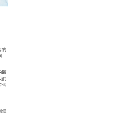
」
容的
與
的願
我們
預售
園銀