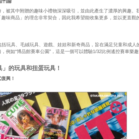
的評論
時，被其中附贈的趣味小禮物深深吸引，並由此產生了濃厚的興趣。
「趣味商品」的理念非常契合，因此我希望能收集更多，並以更直觀
包括玩具、毛絨玩具、遊戲、娃娃和新奇商品，旨在滿足兒童和成人
例如“博品館賽車公園”，這是一個可以體驗1/32比例遙控賽車樂趣
具」的玩具和扭蛋玩具！
式復興！