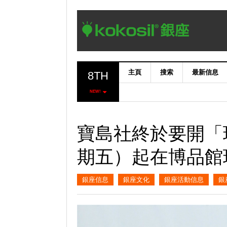
主頁
搜索
最新信息
8TH
NEW!
寶島社終於要開「
期五）起在博品館
銀座信息
銀座文化
銀座活動信息
銀