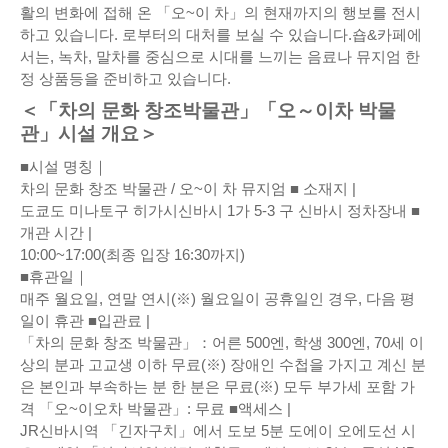
활의 변화에 접해 온 「오~이 차」의 현재까지의 행보를 전시
하고 있습니다. 로부터의 대처를 보실 수 있습니다.숍&카페에
서는, 녹차, 말차를 중심으로 시대를 느끼는 음료나 뮤지엄 한
정 상품등을 준비하고 있습니다.
＜「차의 문화 창조박물관」「오～이차 박물
관」시설 개요＞
■시설 명칭｜
차의 문화 창조 박물관 / 오~이 차 뮤지엄 ■ 소재지 |
도쿄도 미나토구 히가시신바시 1가 5-3 구 신바시 정차장내 ■
개관 시간 |
10:00~17:00(최종 입장 16:30까지)
■휴관일｜
매주 월요일, 연말 연시(※) 월요일이 공휴일인 경우, 다음 평
일이 휴관 ■입관료 |
「차의 문화 창조 박물관」：어른 500엔, 학생 300엔, 70세 이
상의 분과 고교생 이하 무료(※) 장애인 수첩을 가지고 계신 분
은 본인과 부속하는 분 한 분은 무료(※) 모두 부가세 포함 가
격 「오~이오차 박물관」: 무료 ■액세스 |
JR신바시역 「긴자구치」에서 도보 5분 도에이 오에도선 시