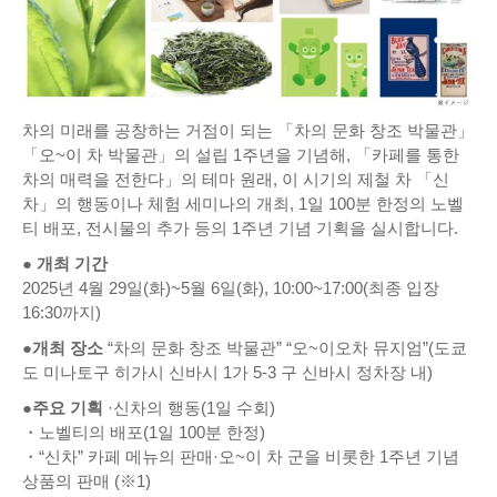
차의 미래를 공창하는 거점이 되는 「차의 문화 창조 박물관」
「오~이 차 박물관」의 설립 1주년을 기념해, 「카페를 통한
차의 매력을 전한다」의 테마 원래, 이 시기의 제철 차 「신
차」의 행동이나 체험 세미나의 개최, 1일 100분 한정의 노벨
티 배포, 전시물의 추가 등의 1주년 기념 기획을 실시합니다.
● 개최 기간
2025년 4월 29일(화)~5월 6일(화), 10:00~17:00(최종 입장
16:30까지)
●개최 장소
“차의 문화 창조 박물관” “오~이오차 뮤지엄”(도쿄
도 미나토구 히가시 신바시 1가 5-3 구 신바시 정차장 내)
●주요 기획
·신차의 행동(1일 수회)
・노벨티의 배포(1일 100분 한정)
・“신차” 카페 메뉴의 판매·오~이 차 군을 비롯한 1주년 기념
상품의 판매 (※1)