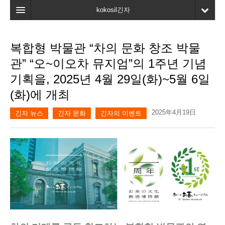
kokosil긴자
홈
복합형 박물관 “차의 문화 창조 박물
검색
관” “오~이오차 뮤지엄”의 1주년 기념
최신정보
기획을, 2025년 4월 29일(화)~5월 6일
(화)에 개최
고객평가
2025年4月19日
마이페이지
긴자 뉴스
긴자 문화
긴자의 이벤트
즐겨찾기