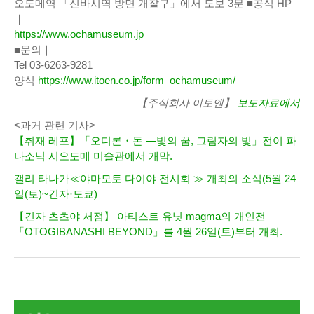
오도메역 「신바시역 방면 개찰구」에서 도보 3분 ■공식 HP
｜
https://www.ochamuseum.jp
■문의｜
Tel 03-6263-9281
양식
https://www.itoen.co.jp/form_ochamuseum/
【주식회사 이토엔】
보도자료에서
<과거 관련 기사>
【취재 레포】「오디론・돈 ―빛의 꿈, 그림자의 빛」전이 파
나소닉 시오도메 미술관에서 개막.
갤리 타나가≪야마모토 다이야 전시회 ≫ 개최의 소식(5월 24
일(토)~긴자·도쿄)
【긴자 츠츠야 서점】 아티스트 유닛 magma의 개인전
「OTOGIBANASHI BEYOND」를 4월 26일(토)부터 개최.