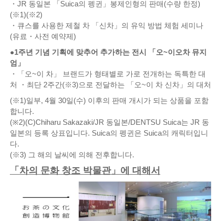
・JR 동일본 「Suica의 펭귄」봉제인형의 판매(수량 한정)
(※1)(※2)
・큐스를 사용한 제철 차 「신차」의 유익 방법 체험 세미나
(유료・사전 예약제)
●1주년 기념 기획에 맞추어 추가하는 전시 「오~이오차 뮤지
엄」
・「오~이 차」 브랜드가 형태별로 가로 전개하는 독특한 대
처 ・최단 2주간(※3)으로 전달하는 「오~이 차 신차」의 대처
(※1)일부, 4월 30일(수) 이후의 판매 개시가 되는 상품을 포함
합니다.
(※2)(C)Chiharu Sakazaki/JR 동일본/DENTSU Suica는 JR 동
일본의 등록 상표입니다. Suica의 펭귄은 Suica의 캐릭터입니
다.
(※3) 그 해의 날씨에 의해 전후합니다.
「차의 문화 창조 박물관」에 대해서