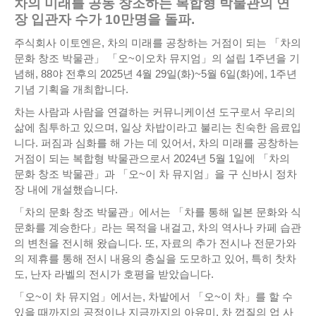
차의 미래를 공동 창조하는 복합형 박물관의 연
장 입관자 수가 10만명을 돌파.
주식회사 이토엔은, 차의 미래를 공창하는 거점이 되는 「차의
문화 창조 박물관」 「오~이오차 뮤지엄」의 설립 1주년을 기
념해, 88야 전후의 2025년 4월 29일(화)~5월 6일(화)에, 1주년
기념 기획을 개최합니다.
차는 사람과 사람을 연결하는 커뮤니케이션 도구로서 우리의
삶에 침투하고 있으며, 일상 차밥이라고 불리는 친숙한 음료입
니다. 퍼짐과 심화를 해 가는 데 있어서, 차의 미래를 공창하는
거점이 되는 복합형 박물관으로서 2024년 5월 1일에 「차의
문화 창조 박물관」과 「오~이 차 뮤지엄」을 구 신바시 정차
장 내에 개설했습니다.
「차의 문화 창조 박물관」에서는 「차를 통해 일본 문화와 식
문화를 계승한다」라는 목적을 내걸고, 차의 역사나 카페 습관
의 변천을 전시해 왔습니다. 또, 자료의 추가 전시나 전문가와
의 제휴를 통해 전시 내용의 충실을 도모하고 있어, 특히 찻차
도, 난자 라벨의 전시가 호평을 받았습니다.
「오~이 차 뮤지엄」에서는, 차밭에서 「오~이 차」를 할 수
있을 때까지의 공정이나 지금까지의 아유미, 차 껍질의 업 사