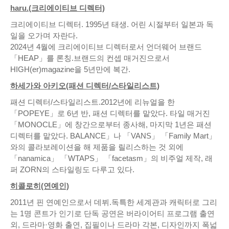
haru.(크리에이티브 디렉터)
크리에이티브 디렉터. 1995년 태생. 어린 시절부터 일본과 독
일을 오가며 자란다.
2024년 4월에 크리에이티브 디렉터로서 언더웨어 브랜드
「HEAP」를 론칭.브랜드의 컨셉 매거진으로서
HIGH(er)magazine을 5년만에 복간.
하세가와 아키오(패션 디렉터/스타일리스트)
패션 디렉터/스타일리스트.2012년에 리뉴얼을 한
「POPEYE」로 6년 반, 패션 디렉터를 맡았다. 타일 매거진
「MONOCLE」에 창간으로부터 종사해, 마지막 1년은 패션
디렉터를 맡았다. BALANCE」나 「VANS」 「Family Mart」
와의 콜라보레이션을 해 제품을 릴리스하는 것 외에
「nanamica」 「WTAPS」 「facetasm」의 비주얼 제작, 래
퍼 ZORN의 스타일링도 다루고 있다.
히콜로히(연예인)
2011년 핀 연예인으로서 데뷔.독특한 세계관과 캐릭터로 그리
는 1명 콘트가 인기로 단독 공연은 버라이어티 프로그램 출연
외, 드라마·영화 출연, 집필이나 드라마 각본, 디자인까지 폭넓