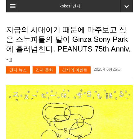
kokosil긴자
홈
지금의 시대이기 때문에 마주보고 싶
검색
은 스누피들의 말이 Ginza Sony Park
최신정보
에 흘러넘친다. PEANUTS 75th Anniv.
-』
고객평가
2025年6月25日
마이페이지
긴자 뉴스
긴자 문화
긴자의 이벤트
즐겨찾기