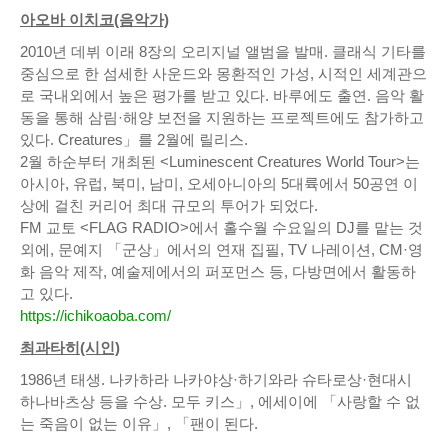
아오바 이치코(음악가)
2010년 데뷔 이래 8장의 오리지널 앨범을 발매. 클래식 기타를
중심으로 한 섬세한 사운드와 몽환적인 가성, 시적인 세계관으
로 국내외에서 높은 평가를 받고 있다. 바루에도 출연. 음악 활
동을 통해 삼림·해양 보전을 지원하는 프로젝트에도 참가하고
있다. Creatures」를 2월에 릴리스.
2월 하순부터 개최된 <Luminescent Creatures World Tour>는
아시아, 유럽, 북미, 남미, 오세아니아의 5대륙에서 50공연 이
상에 걸친 커리어 최대 규모의 투어가 되었다.
FM 교토 <FLAG RADIO>에서 홀수월 수요일의 DJ를 맡는 것
외에, 문예지 「군상」에서의 연재 집필, TV 나레이션, CM·영
화 음악 제작, 예술제에서의 퍼포먼스 등, 다방면에서 활동하
고 있다.
https://ichikoaoba.com/
최과타히(시인)
1986년 태생. 나카하라 나카야상·하기와라 슈타로상·현대시
하나바츠상 등을 수상. 모두 키스」, 에세이에 「사랑할 수 없
는 죽음이 없는 이유」, 「팬이 된다.