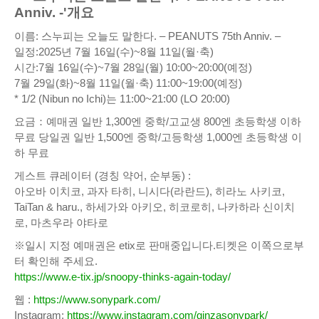
Anniv. -'개요
이름: 스누피는 오늘도 말한다. – PEANUTS 75th Anniv. –
일정:2025년 7월 16일(수)~8월 11일(월·축)
시간:7월 16일(수)~7월 28일(월) 10:00~20:00(예정)
7월 29일(화)~8월 11일(월·축) 11:00~19:00(예정)
* 1/2 (Nibun no Ichi)는 11:00~21:00 (LO 20:00)
요금：예매권 일반 1,300엔 중학/고교생 800엔 초등학생 이하
무료 당일권 일반 1,500엔 중학/고등학생 1,000엔 초등학생 이
하 무료
게스트 큐레이터 (경칭 약어, 순부동) :
아오바 이치코, 과자 타히, 니시다(라란드), 히라노 사키코,
TaiTan & haru., 하세가와 아키오, 히코로히, 나카하라 신이치
로, 마츠우라 야타로
※일시 지정 예매권은 etix로 판매중입니다.티켓은 이쪽으로부
터 확인해 주세요.
https://www.e-tix.jp/snoopy-thinks-again-today/
웹 :
https://www.sonypark.com/
Instagram:
https://www.instagram.com/ginzasonypark/