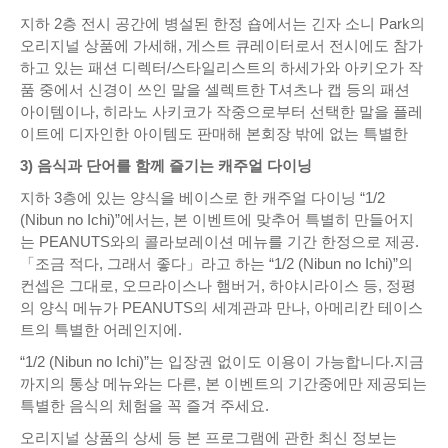
지하 2층 전시 공간에 병설된 한정 숍에서는 긴자 소니 Park의
오리지널 상품에 가세해, 게스트 큐레이터로서 전시에도 참가
하고 있는 패션 디렉터/스타일리스트의 하세가와 아키오가 작
품 중에서 신경이 쓰인 말을 셀렉트한 T셔츠나 캡 등의 패션
아이템이나, 히라노 사키코가 작중으로부터 선택한 말을 플레
이트에 디자인한 아이템도 판매해 본회장 밖에 없는 특별한
3) 음식과 단어를 함께 즐기는 캐주얼 다이닝
지하 3층에 있는 양식을 베이스로 한 캐주얼 다이닝 “1/2
(Nibun no Ichi)”에서는, 본 이벤트에 맞추어 특별히 만들어지
는 PEANUTS와의 콜라보레이션 메뉴를 기간 한정으로 제공.
「조금 적다, 그래서 좋다」라고 하는 “1/2 (Nibun no Ichi)”의
컨셉은 그대로, 오므라이스나 햄버거, 하야시라이스 등, 정평
의 양식 메뉴가 PEANUTS의 세계관과 만나, 아메리칸 테이스
트의 특별한 어레인지에.
“1/2 (Nibun no Ichi)”는 입장권 없이도 이용이 가능합니다.지금
까지의 통상 메뉴와는 다른, 본 이벤트의 기간중에만 제공되는
특별한 음식의 체험을 꼭 즐겨 주세요.
오리지널 상품의 상세 등 본 프로그램에 관한 최신 정보는