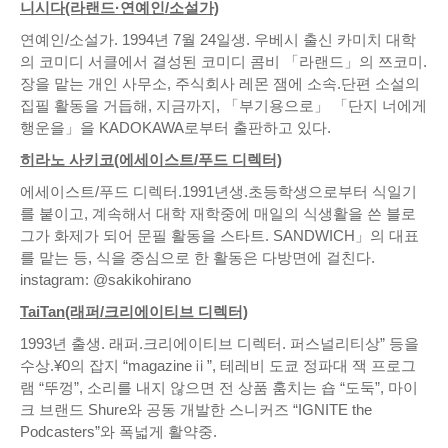
니시다(라랜드·연예인/소설가)
연예인/소설가. 1994년 7월 24일생. 우베시 출신 카미치 대학
의 코미디 서클에서 결성된 코미디 콤비 「라랜드」의 쯔코미.
장을 맡는 개인 사무소, 주식회사 레몬 잼에 소속.단편 소설의
집필 활동을 거듭해, 지금까지, 「부기용으로」 「단지 너에게
행운을」을 KADOKAWA로부터 출판하고 있다.
히라노 사키코(에세이스트/푸드 디렉터)
에세이스트/푸드 디렉터.1991년생.초등학생으로부터 식일기
를 붙이고, 계속해서 대학 재학중에 매일의 식생활을 쓴 블로
그가 화제가 되어 문필 활동을 스타트. SANDWICH」의 대표
를 맡는 등, 식을 중심으로 한 활동은 다방면에 걸친다.
instagram: @sakikohirano
TaiTan(래퍼/크리에이티브 디렉터)
1993년 출생. 래퍼.크리에이티브 디렉터. 퍼스널리티상” 등을
수상.¥0의 잡지 “magazineⅱ”, 테레비 도쿄 정파대 잭 프로그
램 “뚜껑”, 소리를 내지 않으면 전 상품 훔치는 숍 “도둑”, 마이
크 브랜드 Shure와 공동 개발한 스니커즈 “IGNITE the
Podcasters”와 폭넓게 활약중.