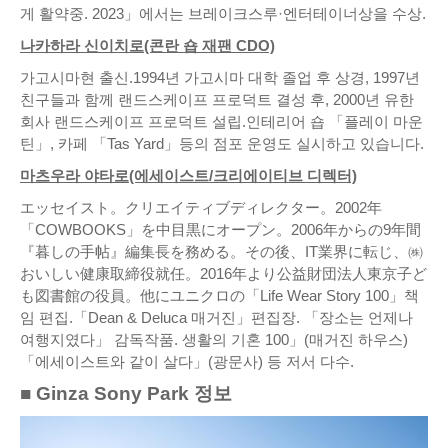
게 활약중. 2023」에서는 브레이크스루·엔터테이너상을 수상.
나카하라 신이치로(콘란 숍 재팬 CDO)
가고시마현 출신.1994년 가고시마 대학 졸업 후 상경, 1997년
친구들과 함께 랜드스케이프 프로덕트 결성 후, 2000년 유한
회사 랜드스케이프 프로덕트 설립.인테리어 숍 「플레이 마운
틴」, 카페 「Tas Yard」등의 점포 운영도 실시하고 있습니다.
마츠우라 야타로(에세이스트/크리에이티브 디렉터)
エッセイスト。クリエイティブディレクター。2002年
「COWBOOKS」を中目黒にオープン。2006年からの9年間
『暮しの手帖』編集長を務める。その後、IT業界に転じ、㈱
おいしい健康取締役就任。2016年より公益財団法人東京子ど
も図書館の役員。他にユニクロの「Life Wear Story 100」책
임 편집.「Dean & Deluca 매거진」편집장. 「장소는 언제나
여행지였다」 감독작품. 생활의 기혼 100」(매거진 하우스)
「에세이스트와 같이 살다」(광문사) 등 저서 다수.
■ Ginza Sony Park 정보